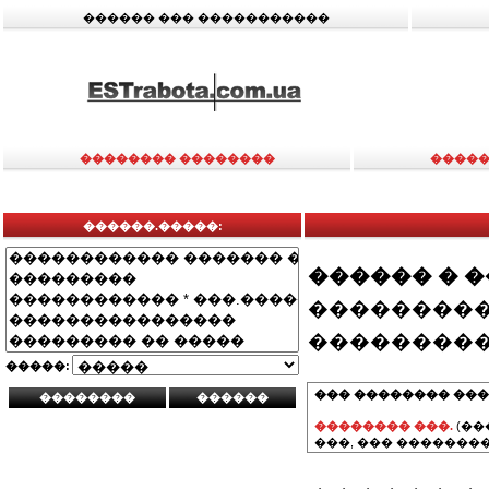
������ ��� �����������
�������� ��������
�����
������.�����:
������ � 
���������
���������
�����:
��� �������� ���
�������� ���.
(��
���, ��� ��������