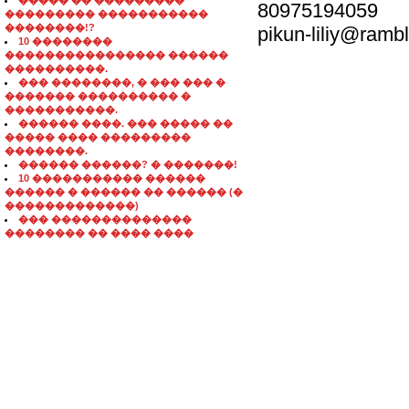
����� �� ���������
80975194059
��������� �����������
��������!?
pikun-liliy@rambl
10 ��������
���������������� ������
����������.
��� ��������, � ��� ��� �
������� ���������� �
�����������.
������ ����. ��� ����� ��
����� ���� ���������
��������.
������ ������? � �������!
10 ����������� ������
������ � ������ �� ������ (�
�������������)
��� ��������������
�������� �� ���� ����