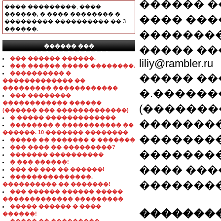
������ �
���� ���������, ����
������, � ���� �������� �
���� �����
��������� ���������� �� 3
������.
���������
������ ���
����� ���
���������������
��� ������ ������.
liliy@rambler.ru
��� ������ ����� ��������.
���������� �
����� ��
������������� ��
��������� ������������
�.������
��� ��������
������������ ������
(�������
(������ ��� �������������)
� ����� �������������
��������
�������� � ����������� ��
������. 10 ������� ��������
��������
����� �� ������� � �������
��� ���� �� ���������?
�������
������� ����������
� ��� ������!
���� ���
��� �� ��� �� ������!
���������������.
��������
���������� �� �������!
��� ������ ������ �����
������������� ���������
����� ������ � ����
��������
������!