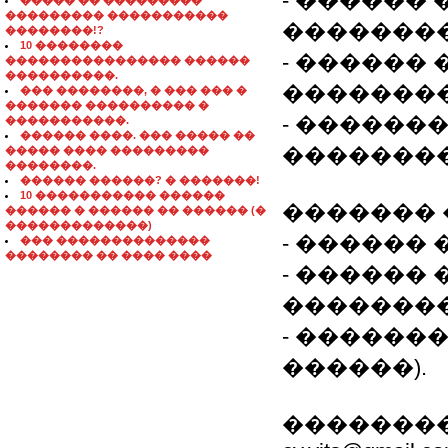
- ������
����� �� ���������
��������� �����������
��������
��������!?
10 ��������
- ������
���������������� ������
����������.
�������
��� ��������, � ��� ��� �
������� ���������� �
- ������
�����������.
������ ����. ��� ����� ��
��������
����� ���� ���������
��������.
������ ������? � �������!
10 ����������� ������
������� 
������ � ������ �� ������ (�
�������������)
- ������
��� ��������������
�������� �� ���� ����
- ������ 
��������
- ��������
������).
�������