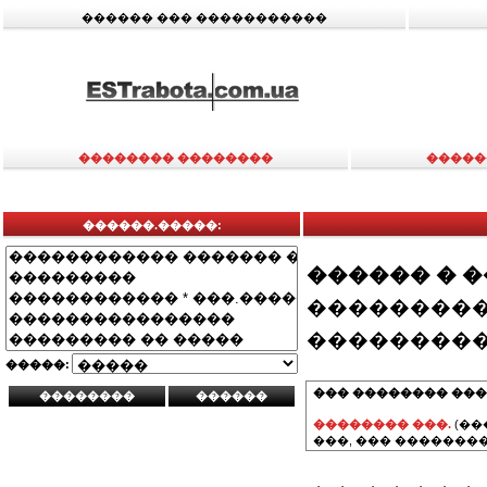
������ ��� �����������
�������� ��������
�����
������.�����:
������ � 
���������
���������
�����:
��� �������� ���
�������� ���.
(��
���, ��� ��������