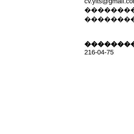
cv.yits@gmail.c
��������
�������
��������
216-04-75