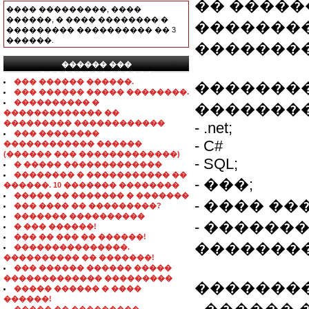
�� ����
���� ���������, ����
������, � ���� �������� �
�������
��������� ���������� �� 3
������.
��������
������ ���
���������������
��� ������ ������.
��������
��� ������ ����� ��������.
���������� �
��������
������������� ��
��������� ������������
- .net;
��� ��������
- C#
������������ ������
(������ ��� �������������)
- SQL;
� ����� �������������
�������� � ����������� ��
- ���;
������. 10 ������� ��������
����� �� ������� � �������
- ���� ���
��� ���� �� ���������?
������� ����������
- �������
� ��� ������!
��� �� ��� �� ������!
��������
���������������.
���������� �� �������!
��� ������ ������ �����
������������� ���������
��������
����� ������ � ����
������!