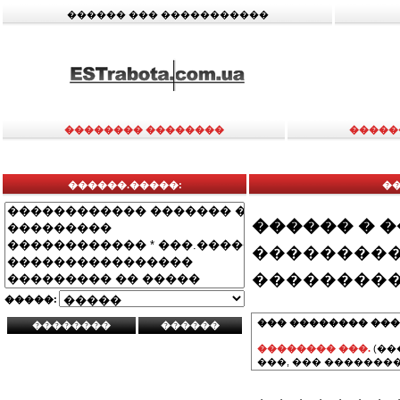
������ ��� �����������
�������� ��������
�����
������.�����:
�
������ � 
���������
���������
�����:
��� �������� ���
�������� ���.
(��
���, ��� ��������