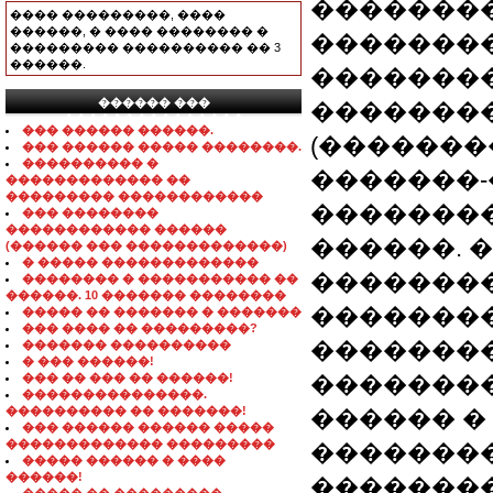
�������
���� ���������, ����
������, � ���� �������� �
�������
��������� ���������� �� 3
������.
��������
������ ���
�������
���������������
��� ������ ������.
(�������
��� ������ ����� ��������.
���������� �
�������
������������� ��
��������� ������������
�������
��� ��������
������������ ������
������. 
(������ ��� �������������)
� ����� �������������
��������
�������� � ����������� ��
������. 10 ������� ��������
�������
����� �� ������� � �������
��� ���� �� ���������?
�������
������� ����������
� ��� ������!
��� �� ��� �� ������!
��������
���������������.
���������� �� �������!
������ �
��� ������ ������ �����
������������� ���������
��������
����� ������ � ����
������!
��������