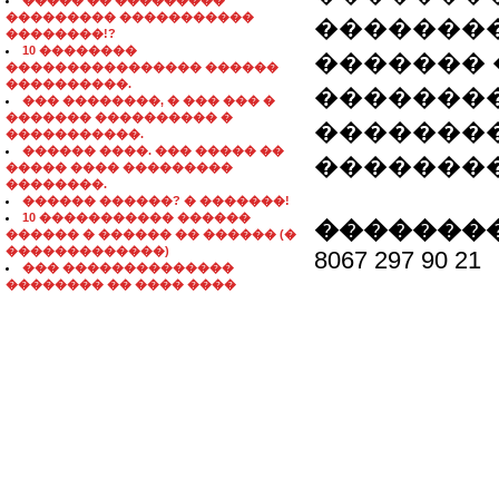
����� �� ���������
��������� �����������
��������
��������!?
10 ��������
������� 
���������������� ������
����������.
��������
��� ��������, � ��� ��� �
������� ���������� �
��������
�����������.
������ ����. ��� ����� ��
�������
����� ���� ���������
��������.
������ ������? � �������!
10 ����������� ������
��������
������ � ������ �� ������ (�
�������������)
8067 297 90 21
��� ��������������
�������� �� ���� ����