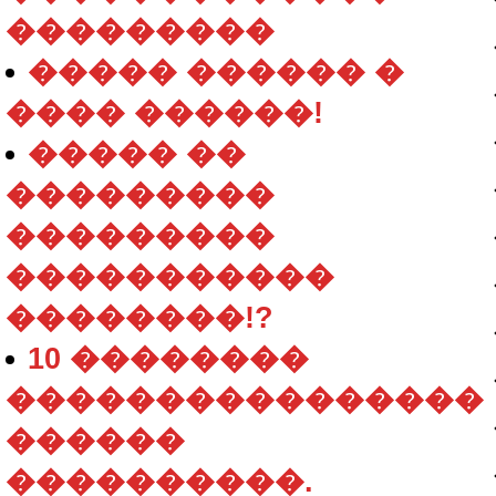
���������
����� ������ �
���� ������!
����� ��
���������
���������
�����������
��������!?
10 ��������
����������������
������
����������.