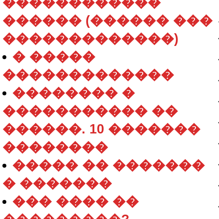
������������
������ (������ ���
�������������)
� �����
�������������
�������� �
����������� ��
������. 10 �������
��������
����� �� �������
� �������
��� ���� ��