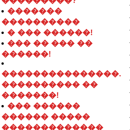
���������?
�������
����������
� ��� ������!
��� �� ��� ��
������!
���������������.
���������� ��
�������!
��� ������
������ �����
�������������