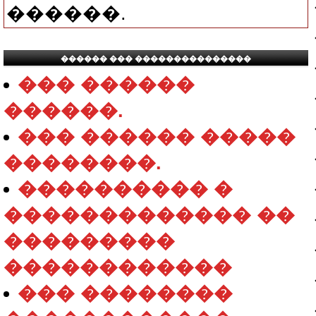
������.
������ ��� ���������������
��� ������
������.
��� ������ �����
��������.
���������� �
������������� ��
���������
������������
��� ��������