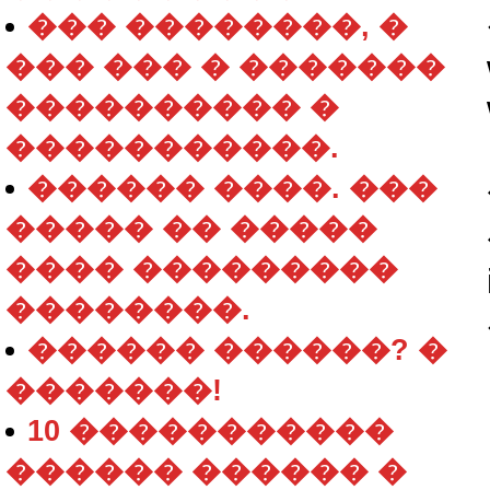
��� ��������, �
��� ��� � �������
���������� �
�����������.
������ ����. ���
����� �� �����
���� ���������
��������.
������ ������? �
�������!
10 �����������
������ ������ �