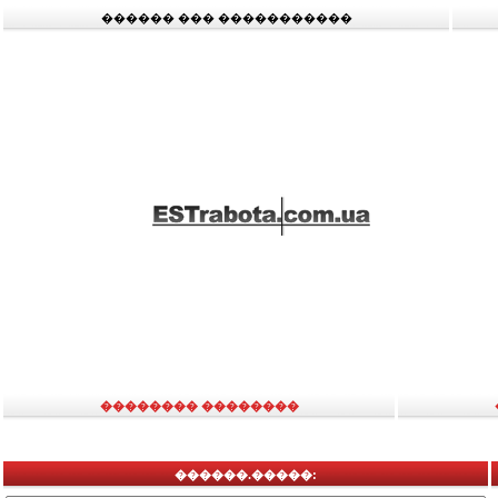
������ ��� �����������
�������� ��������
������.�����: