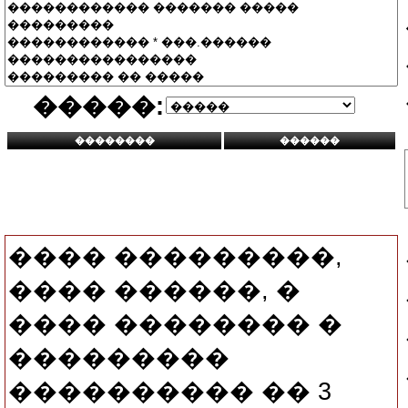
�����:
���� ���������,
���� ������, �
���� �������� �
���������
���������� �� 3