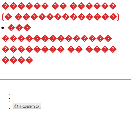
������ �� ������
(� �������������)
���
��������������
�������� �� ����
����