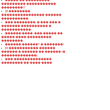
����� �� ���������
��������� �����������
��������!?
10 ��������
���������������� ������
����������.
��� ��������, � ��� ��� �
������� ���������� �
�����������.
������ ����. ��� ����� ��
����� ���� ���������
��������.
������ ������? � �������!
10 ����������� ������
������ � ������ �� ������ (�
�������������)
��� ��������������
�������� �� ���� ����