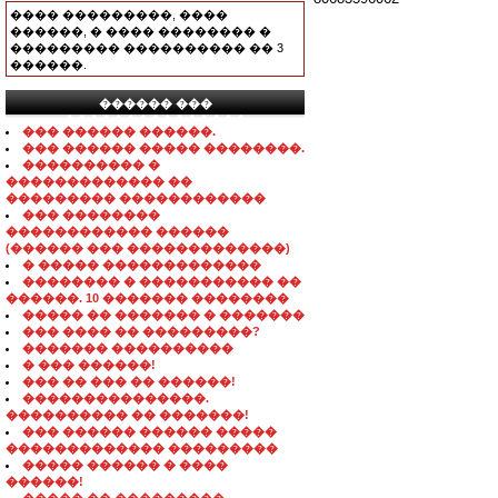
���� ���������, ����
������, � ���� �������� �
��������� ���������� �� 3
������.
������ ���
���������������
��� ������ ������.
��� ������ ����� ��������.
���������� �
������������� ��
��������� ������������
��� ��������
������������ ������
(������ ��� �������������)
� ����� �������������
�������� � ����������� ��
������. 10 ������� ��������
����� �� ������� � �������
��� ���� �� ���������?
������� ����������
� ��� ������!
��� �� ��� �� ������!
���������������.
���������� �� �������!
��� ������ ������ �����
������������� ���������
����� ������ � ����
������!