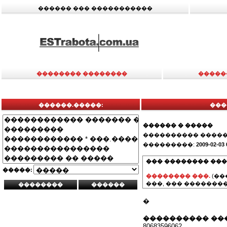
������ ��� �����������
�������� ��������
�����
������.�����:
���
������ � �����
���������� �����
���������:
2009-02-03 
��� �������� ���
�����:
�������� ���.
(��
���, ��� ��������
�
���������� ��
80683596062