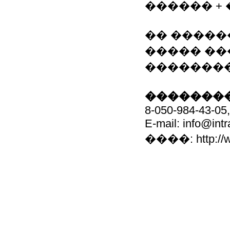
������ +
�� ����
����� ��
��������
��������
8-050-984-43-05,
E-mail: info@int
����: http://w