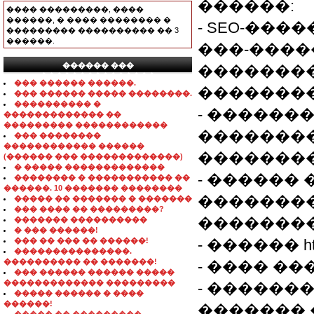
������:
���� ���������, ����
������, � ���� �������� �
- SEO-��
��������� ���������� �� 3
������.
���-����
������ ���
��������
���������������
��� ������ ������.
��������
��� ������ ����� ��������.
���������� �
- ������
������������� ��
��������� ������������
��������
��� ��������
������������ ������
��������
(������ ��� �������������)
� ����� �������������
- ������
�������� � ����������� ��
������. 10 ������� ��������
��������
����� �� ������� � �������
��� ���� �� ���������?
��������
������� ����������
� ��� ������!
��� �� ��� �� ������!
- ������ ht
���������������.
���������� �� �������!
- ���� ��
��� ������ ������ �����
������������� ���������
- ������
����� ������ � ����
������!
������� 