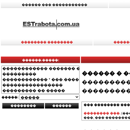
������ ��� �����������
�������� ��������
�����
������.�����:
������ � 
���������
���������
�����:
��� �������� ���
�������� ���.
(��
���, ��� ��������