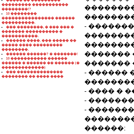
����� �� ���������
��������� �����������
�������
��������!?
10 ��������
�������
���������������� ������
����������.
- ������
��� ��������, � ��� ��� �
������� ���������� �
�������
�����������.
������ ����. ��� ����� ��
�������
����� ���� ���������
��������.
������� 
������ ������? � �������!
10 ����������� ������
������� 
������ � ������ �� ������ (�
�������������)
- ������ �
��� ��������������
�������� �� ���� ����
��������
- ���� � 
- ������
- ������
��������
������: