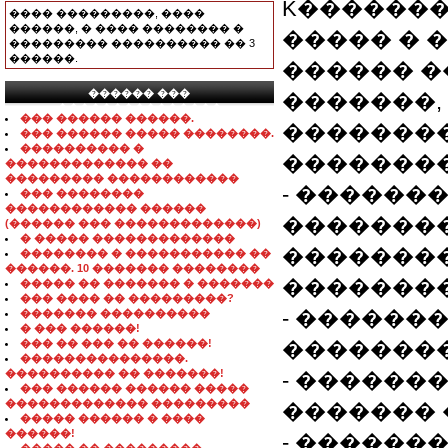
K������� Nat
���� ���������, ����
������, � ���� �������� �
����� � 
��������� ���������� �� 3
������.
������ �
������ ���
�������,
���������������
��� ������ ������.
��������
��� ������ ����� ��������.
���������� �
��������
������������� ��
��������� ������������
- ������
��� ��������
������������ ������
�������
(������ ��� �������������)
� ����� �������������
��������
�������� � ����������� ��
������. 10 ������� ��������
�������
����� �� ������� � �������
��� ���� �� ���������?
- ������
������� ����������
� ��� ������!
��� �� ��� �� ������!
��������
���������������.
���������� �� �������!
- ������
��� ������ ������ �����
������������� ���������
������� 
����� ������ � ����
������!
- ������