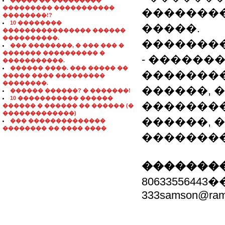
����� �� ���������
��������� �����������
�������
��������!?
10 ��������
�����.
���������������� ������
����������.
��������
��� ��������, � ��� ��� �
������� ���������� �
- ������
�����������.
������ ����. ��� ����� ��
��������
����� ���� ���������
��������.
������, 
������ ������? � �������!
10 ����������� ������
��������
������ � ������ �� ������ (�
�������������)
������, 
��� ��������������
�������� �� ���� ����
�������
��������
806335564
333samson@ramb