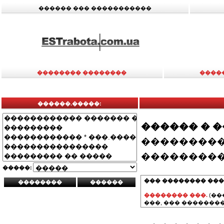
������ ��� �����������
�������� ��������
����
������.�����:
������ � 
���������
���������
�����:
��� �������� ���
�������� ���.
(��
���, ��� ��������