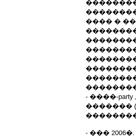
��������
�������
���� � �
�������
�������
�������
��������
��������
��������
��������
- ����-party 
������� 
���������), H
- ��� 2006�