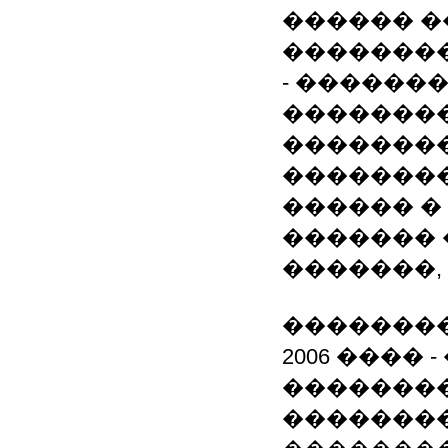
������ �
��������
- ������
��������
��������
��������
������ �
������� 
�������,
��������
2006 ����
�������
��������