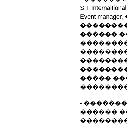
SIT Interna
Event mana
��������
������ �
�������
��������
��������
��������
����� ��
���������
- ������� 2
������ ��
��������