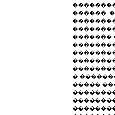
��������
������. 
��������
��������
������� 
�������
�������
��������
��������
� ������
����� ��
��������
��������
�������