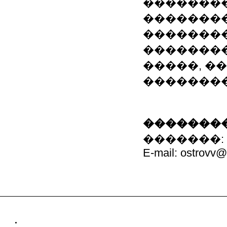
�������
��������
��������
��������
�����, �
��������
��������
�������: 8-06
E-mail: ostrovv