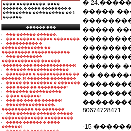
� 24.����
���� ���������, ����
������, � ���� �������� �
�����-��
��������� ���������� �� 3
������.
��������
������ ���
����� ��
���������������
��� ������ ������.
��������
��� ������ ����� ��������.
���������� �
��������
������������� ��
��������� ������������
��������
��� ��������
������������ ������
������ �
(������ ��� �������������)
� ����� �������������
�� ����
�������� � ����������� ��
������. 10 ������� ��������
��������
����� �� ������� � �������
��� ���� �� ���������?
��������
������� ����������
� ��� ������!
��� �� ��� �� ������!
��������
���������������.
80674728471
���������� �� �������!
��� ������ ������ �����
������������� ���������
����� ������ � ����
-15 ������
������!