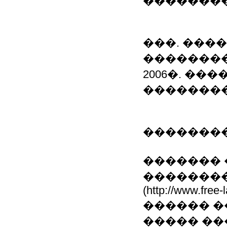
��������
���. ����
��������
2006�. ��
��������
�������
������� 
��������
(http://www.free-
������ �
����� ���