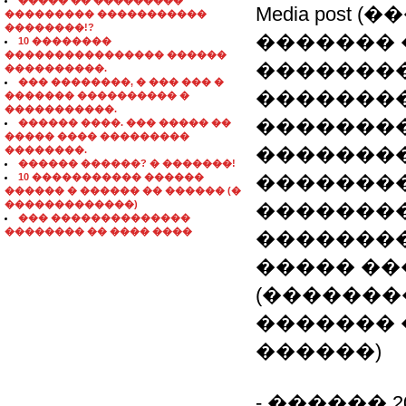
����� �� ���������
Media pos
��������� �����������
��������!?
������� 
10 ��������
���������������� ������
��������
����������.
��� ��������, � ��� ��� �
��������
������� ���������� �
�����������.
�������
������ ����. ��� ����� ��
����� ���� ���������
��������
��������.
������ ������? � �������!
10 ����������� ������
��������
������ � ������ �� ������ (�
�������������)
��������
��� ��������������
�������� �� ���� ����
��������
����� �
(�������
������� 
������)
- ������ 20