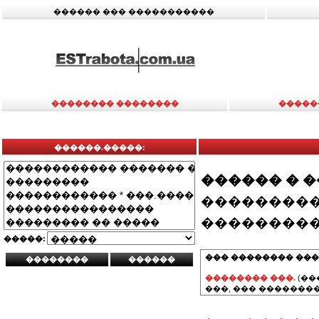
������ ��� �����������
�������� ��������
�����
������.�����:
������ � 
���������
���������
�����:
��� �������� ���
�������� ���.
(��
���, ��� ��������