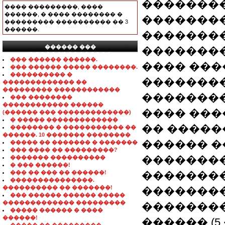
�������
���� ���������, ����
������, � ���� �������� �
�������
��������� ���������� �� 3
������.
��������
������ ���
��������
���������������
��� ������ ������.
���� ���
��� ������ ����� ��������.
���������� �
�������
������������� ��
��������� ������������
��������
��� ��������
������������ ������
���� ���
(������ ��� �������������)
� ����� �������������
�� �����
�������� � ����������� ��
������. 10 ������� ��������
������ ��,
����� �� ������� � �������
��� ���� �� ���������?
��������
������� ����������
� ��� ������!
��� �� ��� �� ������!
��������
���������������.
���������� �� �������!
��������
��� ������ ������ �����
������������� ���������
��������
����� ������ � ����
������!
������ (