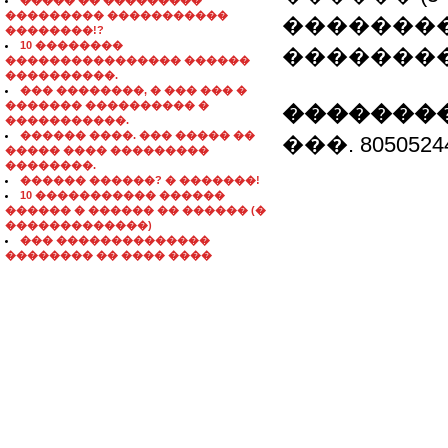
����� �� ���������
��������� �����������
��������
��������!?
10 ��������
��������
���������������� ������
����������.
��� ��������, � ��� ��� �
������� ���������� �
��������
�����������.
������ ����. ��� ����� ��
���. 8050524
����� ���� ���������
��������.
������ ������? � �������!
10 ����������� ������
������ � ������ �� ������ (�
�������������)
��� ��������������
�������� �� ���� ����