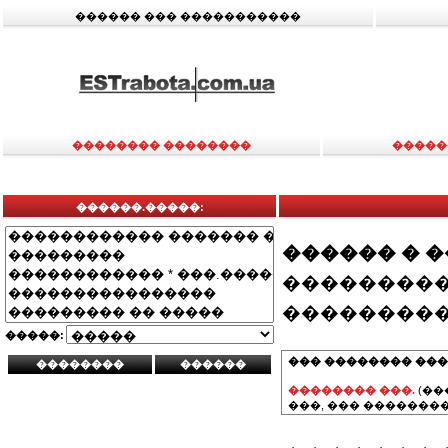
������ ��� �����������
�������� ��������
�����
������.�����:
������ � 
���������
���������
�����:
��� �������� ���
�������� ���.
(��
���, ��� ��������