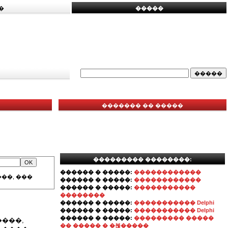
�
�����
������� �� �����
��������� ��������:
������ � �����:
������������
��, ���
������ � �����:
������������
������ � �����:
�����������
��������
������ � �����:
����������� Delphi
������ � �����:
����������� Delphi
������ � �����:
��������� �����
����,
�� ����� � �볺�����