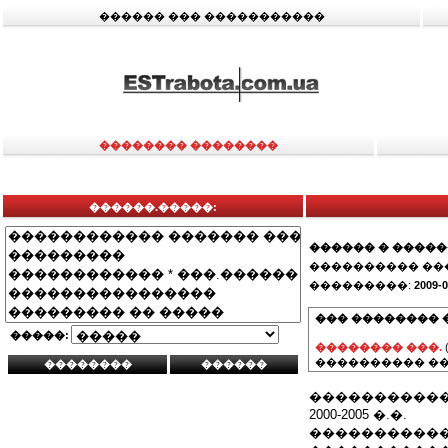
������ ��� �����������
�������� ��������
������.�����:
������ � ����
���������� ��
���������:
2009-0
��� �������� 
�����:
�������� ���.
���������� ��
�����������
2000-2005 �.�.
����������� 