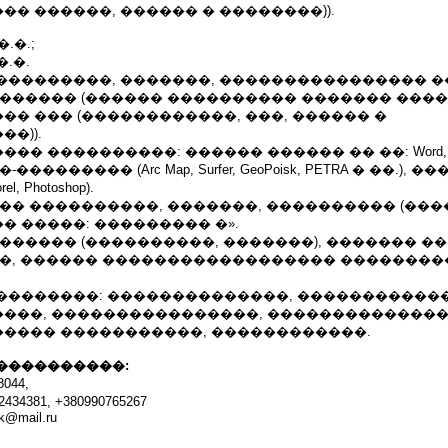
� ������, ������ � ��������)).
 �.�.;
 �.�.
���������, �������, ���������������� ��
 ������ (������ ���������� ������� ����
� ��� (������������, ���, ������ �
�)).
� ����������: ������ ������ �� ��: Word, E
�������� (Arc Map, Surfer, GeoPoisk, PETRA � ��.),
 Photoshop).
�� ����������, �������, ���������� (����
 �����: ��������� �».
������ (����������, �������), ������� ��
��, ������ ������������������ ��������
��������: ��������������, �����������
���, ����������������, ��������������
���� �����������, ������������.
����������:
044,
34381, +380990765267
uk@mail.ru