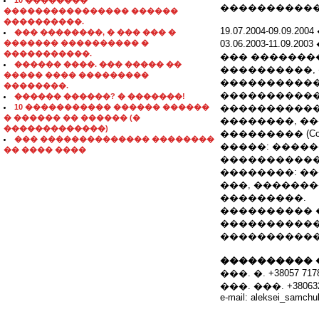
10 ��������
������������
���������������� ������
����������.
19.07.2004-09.09.2004
��� ��������, � ��� ��� �
������� ���������� �
03.06.2003-11.09.2003
�����������.
��� �������
������ ����. ��� ����� ��
����������,
����� ���� ���������
������������
��������.
������������
������ ������? � �������!
10 ����������� ������ ������
�������������
� ������ �� ������ (�
��������, ���-�
�������������)
��������� (Corel,
��� �������������� ��������
�����: �����
�� ���� ����
������������
��������: ��
���, ������
���������.
���������� 
�����������
�����������
���������� 
���. �. +38057 7178
���. ���. +3806324
e-mail: aleksei_samch