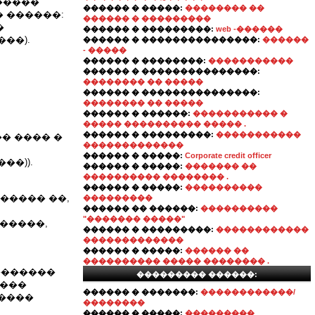
�����
������ � �����:
�������� ��
 ������:
������ � ���������
�
������ � ���������:
web -������
��).
������ � ���������������:
������
- �����
������ � ��������:
�����������
������ � ���������������:
�������� �� �����
������ � ���������������:
�������� �� �����
������ � ������:
����������� �
����� ���������� ����� .
������ � ���������:
�����������
�� ���� �
�������������
������ � �����:
Corporate credit officer
��)).
������ � �����:
������� ��
���������� �������� .
������ � �����:
����������
����� ��,
���������
������ �� ������:
����������
"������� �����"
������,
������ � ���������:
������������
�������������
������ � �����:
������ ��
���������� ����� �������� .
�������
��������� ������:
����
������ � �������:
������������/
�����
��������
������ � �����:
���������