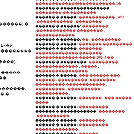
�������������/����������� 1�
������ � ���������������:
�������� �� ��������
������ � �����:
����������� , Web
-����������� , ��������
�����, �.
������ � ������:
��������
,������������ �������� ,
������������
������ � ������:
�� . ���������
������ � �����:
������� ���������
x�el,
������ � �����:
�������
 �����������
������������� �������
������������� ����� 10/0 ,4 ��
���).
������ � ��������:
���������
������������� , ����� ,
����������������
 �����,
������ � �����:
��� ������ ���
��,
������ . ��������� -�������� ,
��������� ������������ ,
�������,
��������� , ���������� ,
� �
���������� .
������ � �����:
������� . ��� �����
����
������ � �����:
���������
������ � �����������:
��������
-����������
������ � �����:
��������
������ � �����:
���������
�������������
������ � �����:
������