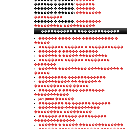
������ � �����:
������
������ � �����:
������
������ � �����:
��������
���������
������ � �����:
��������
��������� ����������
���������� � ��� ����������:
������ ���� ��� ���������� �
�����
�������� ������ � �����������
������ � ����� ������
������ � ����� ���������
�������� ������ ��������
�������
������ ��������� ���������� �
�����
��������� ������������
���������� �� ������ �
������������ �����
������ � ����� ��������-
�����������
java junior ������
�������� �� ������ ������
��������-�����������
��������� ���������
������ ������ ���������
�������������
������ � ����� ��������������