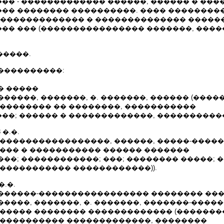
�� - ������������� ������, ������ � ���
�� �������� ����������. ���� ���������
 ������������� � �������������� �����
�� ��� (���������������� �������, �����
������.
����������:
� �����
�����, �������, �. �������, ������ (����
(�������� �� ��������, �����������
�; ������ � �������������, �����������
08 �.�.
������������������, ������, �����-�����
���� � ����������� ������ �������
��; ������������; ���; �������� �����; 
 ����������� ������������)).
 �.�.
������-����������������� �������� ��
����, �������, �. �������, �������-����
������ �������� ������������� (������
 ���������� �������������, ��������