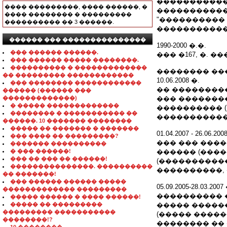
�����������
���� ���������, ���� ������, �
�����������
���� �������� � ���������
"����������
���������� �� 3 ������.
�����������
������ ��� ���������������
1990-2000 �.�.
��� ������ ������.
��� �167, �. �
��� ������ ����� ��������.
���������� � �������������
�������� ��
�� ��������� ������������
10.06.2008 �.
��� �������� ������������
�� ��������
������ (������ ���
�������������)
��� ��������
� ����� �������������
���������� 
�������� � ����������� ��
������������
������. 10 ������� ��������
����� �� ������� � �������
01.04.2007 - 26.06.20
��� ���� �� ���������?
��� ��� ���
������� ����������
� ��� ������!
������ (���
��� �� ��� �� ������!
(�����������
���������������. ����������
����������,
�� �������!
��� ������ ������ �����
05.09.2005-28.03.2007
������������� ���������
���������� 
����� ������ � ���� ������!
����� �� ���������
����� ������
��������� �����������
(����� ����
��������!?
�������� ��