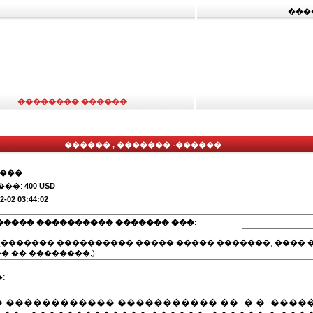
���
�������� ������
������ , ������� -������
����
���:
400 USD
2-02 03:44:02
����� ���������� ������� ���:
(������� ���������� ����� ����� �������, ���� �
� �� ��������.)
:
������������ ����������� ��. �.�. ����