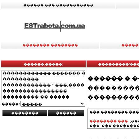
������ ��� �����������
�������� ��������
�����
������.�����:
���������/���
������ � 
���������
���������
�����:
��� �������� ���
�������� ���.
(��
���, ��� ��������