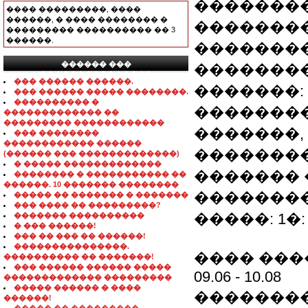
��������
���� ���������, ����
������, � ���� �������� �
��������
��������� ���������� �� 3
������.
��������
������ ���
�������
���������������
��� ������ ������.
�������: 
��� ������ ����� ��������.
���������� �
��������
������������� ��
��������� ������������
�������, e-mai
��� ��������
������������ ������
��������
(������ ��� �������������)
� ����� �������������
�������
�������� � ����������� ��
������. 10 ������� ��������
�������
����� �� ������� � �������
��� ���� �� ���������?
�����: 1
������� ����������
� ��� ������!
��� �� ��� �� ������!
���������������.
���� ���
���������� �� �������!
��� ������ ������ �����
09.06 - 10.08
������������� ���������
����� ������ � ����
��������
������!