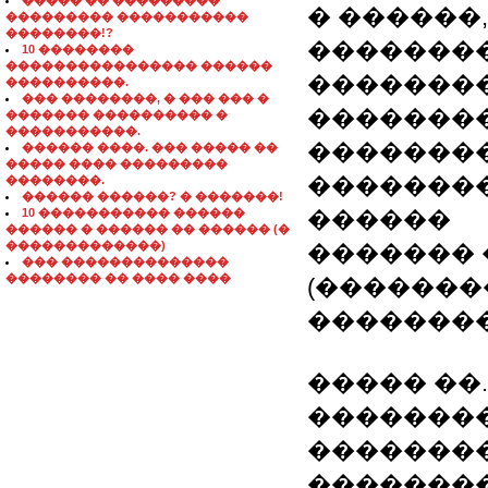
����� �� ���������
� ������
��������� �����������
��������!?
�������
10 ��������
���������������� ������
��������
����������.
��� ��������, � ��� ��� �
��������
������� ���������� �
�����������.
�������
������ ����. ��� ����� ��
����� ���� ���������
�������
��������.
������ ������? � �������!
10 ����������� ������
������
������ � ������ �� ������ (�
�������������)
�������
��� ��������������
�������� �� ���� ����
(�������
��������
����� ��
��������
��������
��������