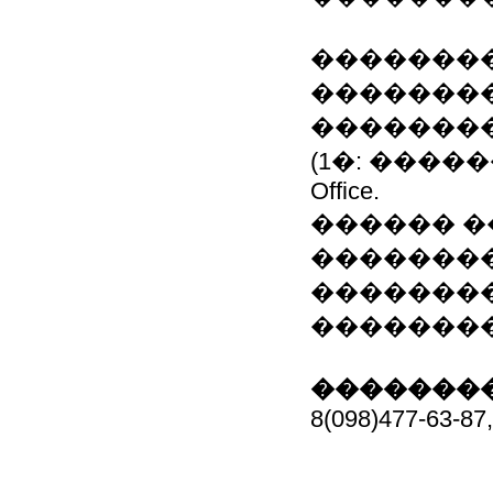
��������
�������
�������
(1�: �����
Office.
������ 
��������
��������
��������
��������
8(098)477-63-87