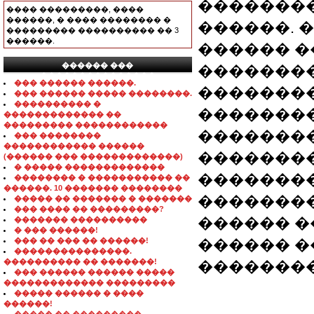
��������
���� ���������, ����
������, � ���� �������� �
������. �
��������� ���������� �� 3
������.
������ �
������ ���
��������
���������������
��� ������ ������.
�������
��� ������ ����� ��������.
���������� �
�������
������������� ��
��������� ������������
�������
��� ��������
������������ ������
�������
(������ ��� �������������)
� ����� �������������
��������
�������� � ����������� ��
������. 10 ������� ��������
��������
����� �� ������� � �������
��� ���� �� ���������?
������ �
������� ����������
� ��� ������!
��� �� ��� �� ������!
������ �
���������������.
���������� �� �������!
�������
��� ������ ������ �����
������������� ���������
����� ������ � ����
������!