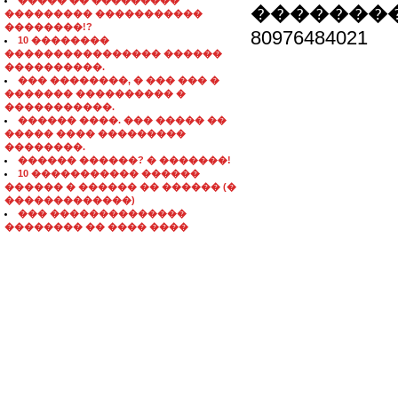
����� �� ���������
��������
��������� �����������
��������!?
80976484021
10 ��������
���������������� ������
����������.
��� ��������, � ��� ��� �
������� ���������� �
�����������.
������ ����. ��� ����� ��
����� ���� ���������
��������.
������ ������? � �������!
10 ����������� ������
������ � ������ �� ������ (�
�������������)
��� ��������������
�������� �� ���� ����