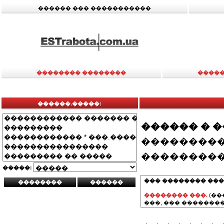
������ ��� �����������
�������� ��������
�����
������.�����:
������ � 
���������
���������
�����:
��� �������� ���
�������� ���.
(��
���, ��� ��������