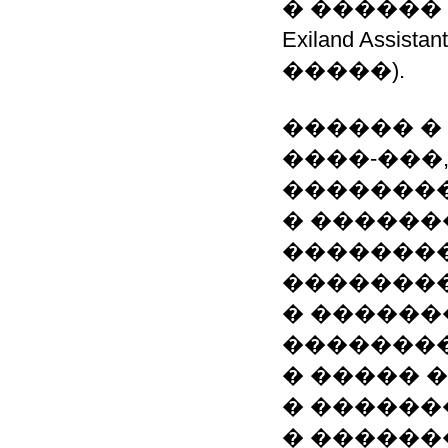
� ������ �
Exiland Assi
�����).
������ � 
����-���
��������
� ������
��������
��������
� ������
��������
� ����� 
� ������
� ������