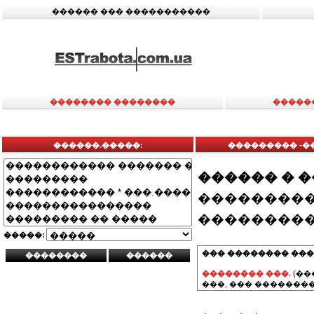
������ ��� �����������
�������� ��������
�����
������.�����:
��������� -�
������ � 
���������
���������
�����:
��� �������� ���
�������� ���.
(��
���, ��� ��������