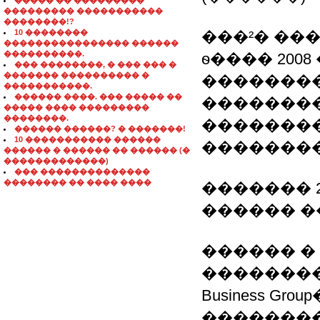
����� �� ���������
��������� �����������
��������!?
10 ��������
���²� ��
���������������� ������
����������.
ѳ���� 200
��� ��������, � ��� ��� �
������� ���������� �
��������
�����������.
������ ����. ��� ����� ��
��������
����� ���� ���������
��������.
�������
������ ������? � �������!
10 ����������� ������
��������
������ � ������ �� ������ (�
�������������)
��� ��������������
�������� �� ���� ����
������� 20
������ �
������ � 
��������
Business G
���������