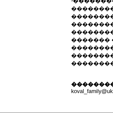
³�������
�������
��������
��������
��������
������� 
��������
��������
��������
��������
koval_family@ukr