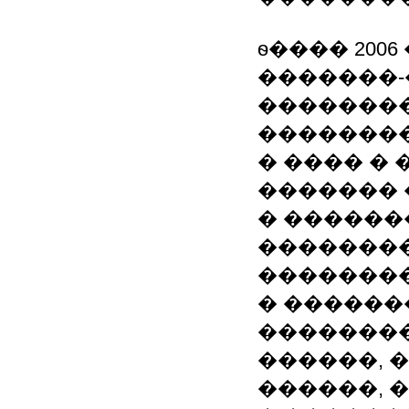
ѳ���� 2006
�������-
�������
��������
� ���� �
������� 
� ������
��������
��������
� ������
��������
������, 
������, 