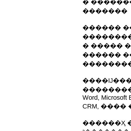
� ������
�������
������ �
��������
� ����� 
������ �
��������
����Ĳ���
���������
Word, Microsoft E
CRM, ���� ��
������Ҳ 