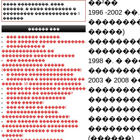
��²��
���� ���������, ����
������, � ���� �������� �
1996 -2002
��������� ���������� �� 3
������.
��������
������ ���
�����)
���������������
��� ������ ������.
��������
��� ������ ����� ��������.
���������� �
��������
������������� ��
��������� ������������
1998 �. �
��� ��������
������������ ������
��������
(������ ��� �������������)
� ����� �������������
2003 � 200
�������� � ����������� ��
������. 10 ������� ��������
�������
����� �� ������� � �������
��� ���� �� ���������?
��������
������� ����������
� ��� ������!
��� �� ��� �� ������!
�������
���������������.
���������� �� �������!
�������
��� ������ ������ �����
������������� ���������
�������
����� ������ � ����
������!
(������)