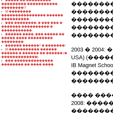
����� �� ���������
��������
��������� �����������
��������!?
��������
10 ��������
���������������� ������
�������
����������.
��� ��������, � ��� ��� �
��������
������� ���������� �
�����������.
�������
������ ����. ��� ����� ��
����� ���� ���������
��������.
������ ������? � �������!
2003 � 2004: ��
10 ����������� ������
������ � ������ �� ������ (�
USA) (�������
�������������)
��� ��������������
IB Magnet School
�������� �� ���� ����
�������
���������
���� ���
2008: ��
�������