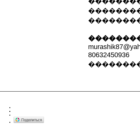
��������
�������
�������
��������
murashik87@ya
80632450936
�������