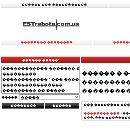
������ ��� �����������
�������� ��������
�����
������.�����:
������ � 
���������
���������
�����:
��� �������� ���
�������� ���.
(��
���, ��� ��������