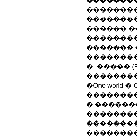
��������
��������
��������
������ �
���������
������� 
��������
�. ����� (R
�������
�One world �
�������� (I
� ������
��������
��������
�����������