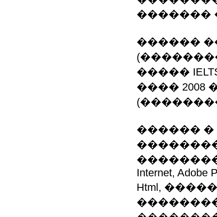
������� 
������ �
(������
����� IELTS
���� 2008
(��������
������ �
��������
���������, 
Internet, Adobe 
Html, ���
�������