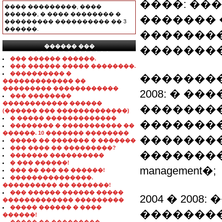
����: ��
���� ���������, ����
������, � ���� �������� �
�������
��������� ���������� �� 3
������.
��������
������ ���
��������
���������������
��� ������ ������.
��� ������ ����� ��������.
���������� �
��������
������������� ��
��������� ������������
2008: � �
��� ��������
������������ ������
�������
(������ ��� �������������)
� ����� �������������
��������
�������� � ����������� ��
������. 10 ������� ��������
�������
����� �� ������� � �������
��� ���� �� ���������?
�����������
������� ����������
� ��� ������!
management�;
��� �� ��� �� ������!
���������������.
���������� �� �������!
��� ������ ������ �����
2004 � 200
������������� ���������
����� ������ � ����
��������
������!