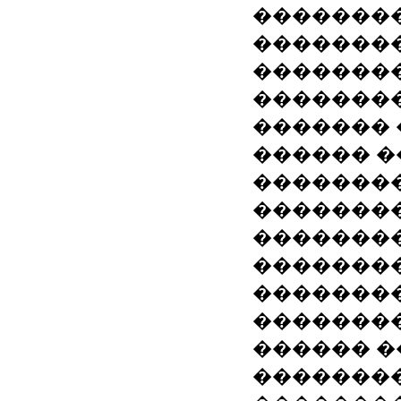
���������
�������
���������
��������
������� 
������ �
�������
�������
�������
�������
�������
��������
������ �
��������