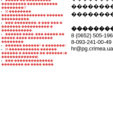
����� �� ���������
��������� �����������
��������
��������!?
10 ��������
�������
���������������� ������
����������.
��� ��������, � ��� ��� �
������� ���������� �
��������
�����������.
8 (0652) 505-196
������ ����. ��� ����� ��
����� ���� ���������
8-093-241-00-49
��������.
������ ������? � �������!
hr@pg.crimea.ua
10 ����������� ������
������ � ������ �� ������ (�
�������������)
��� ��������������
�������� �� ���� ����