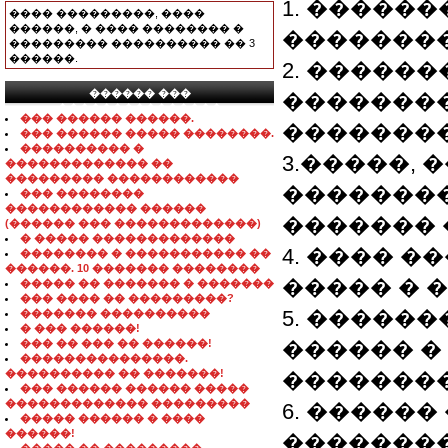
1. �����
���� ���������, ����
������, � ���� �������� �
�������
��������� ���������� �� 3
������.
2. �����
������ ���
��������
���������������
��� ������ ������.
�������
��� ������ ����� ��������.
���������� �
3.�����,
������������� ��
��������� ������������
�������
��� ��������
������������ ������
������� 
(������ ��� �������������)
� ����� �������������
4. ���� 
�������� � ����������� ��
������. 10 ������� ��������
����� � 
����� �� ������� � �������
��� ���� �� ���������?
5. �����
������� ����������
� ��� ������!
��� �� ��� �� ������!
������ �
���������������.
���������� �� �������!
�������
��� ������ ������ �����
������������� ���������
6. �����
����� ������ � ����
������!
�������