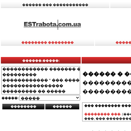
������ ��� �����������
�������� ��������
�����
������.�����:
������ � 
���������
���������
�����:
��� �������� ���
�������� ���.
(��
���, ��� ��������