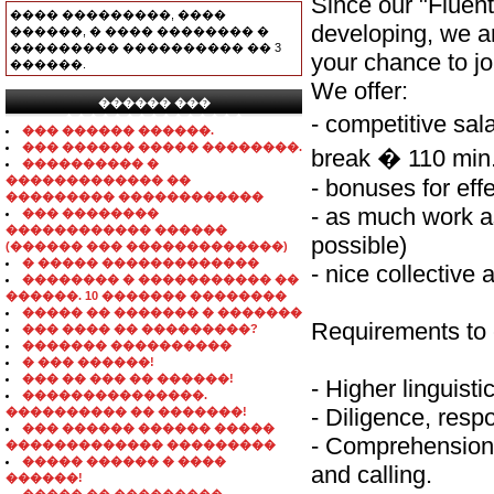
Since our "Fluent
���� ���������, ����
developing, we ar
������, � ���� �������� �
��������� ���������� �� 3
your chance to jo
������.
We offer:
������ ���
- competitive sal
���������������
��� ������ ������.
��� ������ ����� ��������.
break � 110 min.
���������� �
������������� ��
- bonuses for eff
��������� ������������
- as much work as
��� ��������
������������ ������
possible)
(������ ��� �������������)
� ����� �������������
- nice collectiv
�������� � ����������� ��
������. 10 ������� ��������
����� �� ������� � �������
Requirements to 
��� ���� �� ���������?
������� ����������
� ��� ������!
��� �� ��� �� ������!
- Higher linguisti
���������������.
- Diligence, respo
���������� �� �������!
��� ������ ������ �����
- Comprehension 
������������� ���������
����� ������ � ����
and calling.
������!