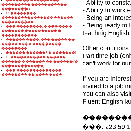
����� �� ���������
- Ability to const
��������� �����������
- Ability to work
��������!?
10 ��������
- Being an interes
���������������� ������
����������.
- Being ready to
��� ��������, � ��� ��� �
������� ���������� �
teachnig English.
�����������.
������ ����. ��� ����� ��
����� ���� ���������
Other conditions:
��������.
������ ������? � �������!
Part time job (on
10 ����������� ������
������ � ������ �� ������ (�
can't work for ou
�������������)
��� ��������������
�������� �� ���� ����
If you are intere
invited to a job i
You can also vis
Fluent English la
��������
���. 223-59-1