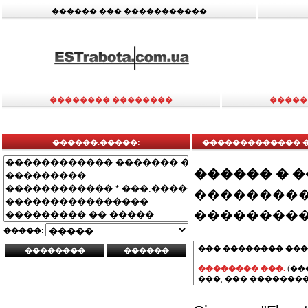
������ ��� �����������
�������� ��������
�����
������.�����:
������������� ���
������ � 
���������
���������
�����:
��� �������� ���
�������� ���.
(��
���, ��� ��������