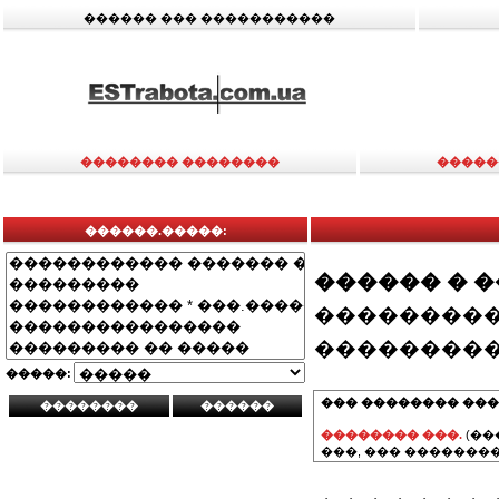
������ ��� �����������
�������� ��������
�����
������.�����:
������ � 
���������
���������
�����:
��� �������� ���
�������� ���.
(��
���, ��� ��������