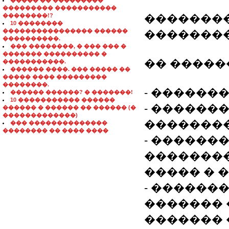
����� �� ���������
��������� �����������
��������!?
��������
10 ��������
���������������� ������
�������
����������.
��� ��������, � ��� ��� �
������� ���������� �
�� �����
�����������.
������ ����. ��� ����� ��
����� ���� ���������
��������.
- ������
������ ������? � �������!
10 ����������� ������
- ������
������ � ������ �� ������ (�
�������������)
��������
��� ��������������
�������� �� ���� ����
- ������
�������
����� � 
- ������
������� 
������� 