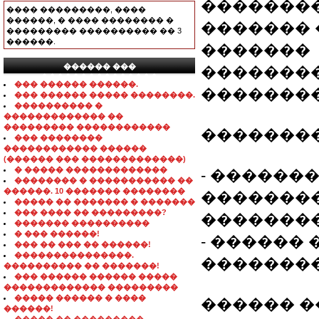
�������
���� ���������, ����
������, � ���� �������� �
������� 
��������� ���������� �� 3
������.
�������
������ ���
��������
���������������
��� ������ ������.
�������
��� ������ ����� ��������.
���������� �
������������� ��
��������� ������������
�������
��� ��������
������������ ������
(������ ��� �������������)
� ����� �������������
- ������
�������� � ����������� ��
������. 10 ������� ��������
�������
����� �� ������� � �������
��� ���� �� ���������?
��������
������� ����������
� ��� ������!
- ������
��� �� ��� �� ������!
���������������.
�������� 
���������� �� �������!
��� ������ ������ �����
������������� ���������
����� ������ � ����
������ ���
������!