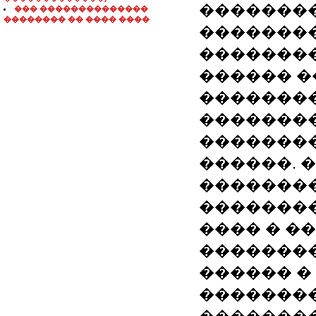
��������
��� ��������������
�������� �� ���� ����
��������
��������
������ �
��������
��������
�������
������. 
�������
��������
���� � �
��������
������ �
�������