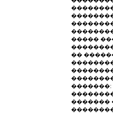
��������
�������
��������
��������
�������
����� ��
��������.
�� �����
��������
�������
��������
�������:
��������
�������
��������