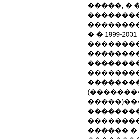
�����, �
��������
��������
� � 1999-2
��������
�������
��������
�������
�������
(�������
�����)�
��������
��������
������ �