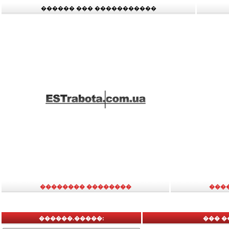
������ ��� �����������
�������� ��������
���
������.�����:
��� �