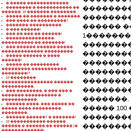
� ����� �������������
��������
�������� � ����������� ��
������. 10 ������� ��������
��������
����� �� ������� � �������
��� ���� �� ���������?
������ �
������� ����������
� ��� ������!
��� �� ��� �� ������!
1������� 2
���������������.
���������� �� �������!
��������
��� ������ ������ �����
������������� ���������
��������
����� ������ � ����
������!
�������
����� �� ���������
��������� �����������
��������
��������!?
10 ��������
��������
���������������� ������
����������.
�������
��� ��������, � ��� ��� �
������� ���������� �
�������.
�����������.
������ ����. ��� ����� ��
����� 100
����� ���� ���������
��������.
��������
������ ������? � �������!
10 ����������� ������
��������
������ � ������ �� ������ (�
�������������)