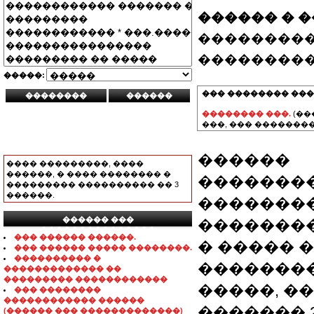
������ � 
���������
���������
�����:
��� �������� ���
�������� ���.
(��
���, ��� ��������
������
���� ���������, ����
������, � ���� �������� �
�������
��������� ���������� �� 3
������.
��������
������ ���
���������
���������������
��� ������ ������.
� ����� ��
��� ������ ����� ��������.
���������� �
�������
������������� ��
��������� ������������
�����, ��
��� ��������
������������ ������
������� 
(������ ��� �������������)