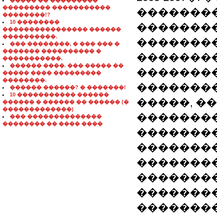
����� �� ���������
��������� �����������
�������
��������!?
10 ��������
��������
���������������� ������
����������.
�������
��� ��������, � ��� ��� �
������� ���������� �
��������
�����������.
������ ����. ��� ����� ��
��������
����� ���� ���������
��������.
�������
������ ������? � �������!
10 ����������� ������
�����, �
������ � ������ �� ������ (�
�������������)
�������
��� ��������������
�������� �� ���� ����
�������
�������
�������
��������
��������
��������