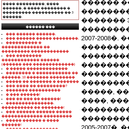
������ �
���� ���������, ����
������, � ���� �������� �
��������
��������� ���������� �� 3
������.
������� 30
������ ���
�������� 1
���������������
��� ������ ������.
2007-2008�
��� ������ ����� ��������.
���������� �
�������
������������� ��
��������� ������������
��������
��� ��������
������������ ������
�������
(������ ��� �������������)
� ����� �������������
��������
�������� � ����������� ��
������. 10 ������� ��������
�������
����� �� ������� � �������
��� ���� �� ���������?
�����, �
������� ����������
� ��� ������!
��� �� ��� �� ������!
����, ��
���������������.
���������� �� �������!
��������
��� ������ ������ �����
������������� ���������
�������
����� ������ � ����
������!
2005-2007�