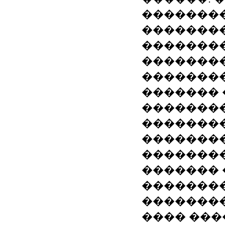
��������
��������
�������
�������
��������
������� 
��������
�������
��������
���������
�������
��������
��������
���� ���