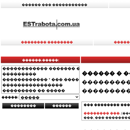
������ ��� �����������
�������� ��������
�����
������.�����:
������ � 
���������
���������
�����:
��� �������� ���
�������� ���.
(��
���, ��� ��������