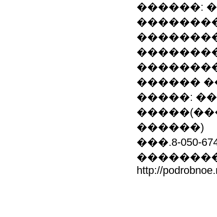
������: 
��������
�������
�������
��������
������ �
�����: �
�����(��
������)
���.8-050-674-
��������
http://podrobnoe.