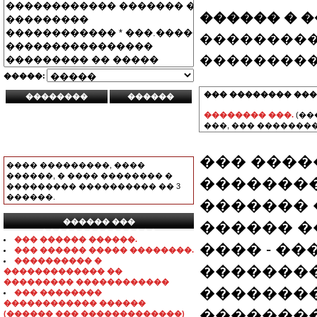
������ � 
���������
���������
�����:
��� �������� ���
�������� ���.
(��
���, ��� ��������
��� ����
���� ���������, ����
������, � ���� �������� �
��������
��������� ���������� �� 3
������.
������� 
������ ���
������ �
���������������
��� ������ ������.
���� - �
��� ������ ����� ��������.
���������� �
�������
������������� ��
��������� ������������
��������
��� ��������
������������ ������
��������
(������ ��� �������������)