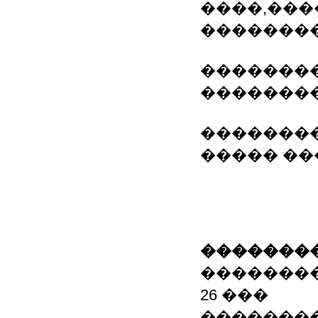
����,���
��������
��������
�������
��������
����� ���
��������
�������
26 ���
�������