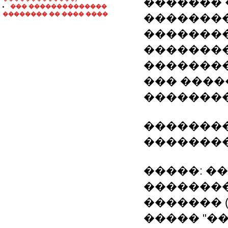
������� 
��� ��������������
�������� �� ���� ����
��������
�������
��������
��������
��� ���
�������
��������
��������
�����: �
�������
������� 
����� "�