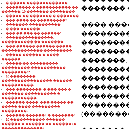
� ����� �������������
������� 
�������� � ����������� ��
������. 10 ������� ��������
����� �� ������� � �������
��� ���� �� ���������?
���� ���
������� ����������
� ��� ������!
��������
��� �� ��� �� ������!
���������������.
�������
���������� �� �������!
��� ������ ������ �����
�������
������������� ���������
����� ������ � ����
�������.
������!
����� �� ���������
�������
��������� �����������
��������!?
10 ��������
��������
���������������� ������
����������.
��������
��� ��������, � ��� ��� �
������� ���������� �
��������
�����������.
������ ����. ��� ����� ��
��������
����� ���� ���������
��������.
(��������
������ ������? � �������!
10 ����������� ������
������ � ������ �� ������ (�
�������������)