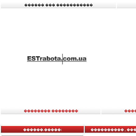
������ ��� �����������
�������� ��������
���
������.�����:
���������� , ��