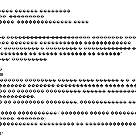
��� ������ ��������
��: ���������
����: �������������� ����
� �����������-���������� �������� ��
�� �������-����������� ������������
: ��������� � �������� � ������������ 
������� �� ����� ������� �� ������"
��: ���������
�
08
������ �������� ����� ���� ������ � �. 
������� ������� ������������ ����� ��
�� �� ������� ��������� ������ �������
���������.
� �� �������� ��������, ������������ ��
����� ���������� ( ������� ����� ������
���; �������)
���������� ��������� �� ������������
07