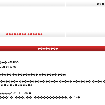
���
�������� ������
��������
���:
450 USD
2-21 14:23:03
����� ���������� ������� ���:
(������� ���������� ����� ����� �������, ���� �
� �� ��������.)
: 08.11.1984 �.
��: �. ���, ��. �����������, �. 12�