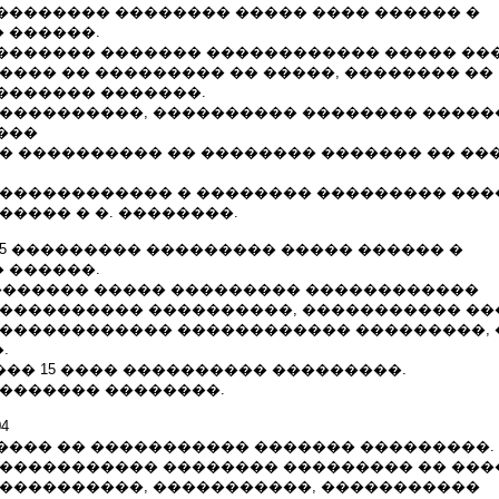
�������� �������� ����� ���� ������ �
 ������.
������� ������� ������������ ����� ��
���� �� ��������� �� �����, �������� ��
������� �������.
�����������, ���������� �������� �����
���
�� ���������� �� �������� ������� �� ��
 ������������ � �������� ��������� ��
����� � �. ��������.
.08.2005 ��������� ��������� ����� ������ �
 ������.
 ������� ����� ��������� ������������
����������� ����������, ����������� ��
������������� ������������ ���������, 
.
������ 15 ���� ���������� ���������.
 ������� ��������.
04
���� �� ����������� ������� ���������.
 ����������� �������� ��������� �� ��
�����������, �����������, �����������