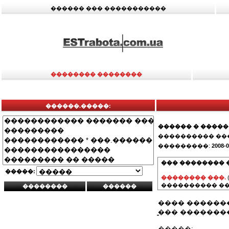
������ ��� �����������
�������� ��������
������.�����:
������ � �����
���������� ��
���������:
2008-0
��� �������� 
�����:
�������� ���.
���������� ��
���� ����������
̳��� ��������
�����: