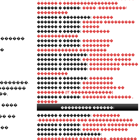
������ � ����������������
������ � �����:
���� -��������/
���������
������ � ��������:
������
������ � �����:
������ ���������
������ � �����:
�����
������ � �����:
��������
������������
�������
������ � �����:
���������
������ � �����:
��������
��
������������ ��������
������ � �������:
��������� ����
������ � �����:
��������� �����
������ � �������:
��������� �����
������ � �������:
���������
���������
������ � �������:
�������
��������.
������ � �����:
���������
�������
������ � �����:
���������� ��
�������� (IT ������������)
��,
������ � �����:
������� ������� ,
������
 ����
��������� ������:
������ � ��������:
��������
�� ��
-����������� ��� �������������
������ � �����:
������� ���������
���
������ � �����:
����� ��������
������ � �����������:
������������ �������� , ��������