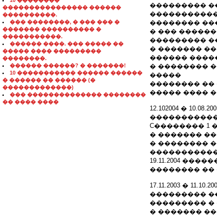
10 ��������
��������� �
���������������� ������
�����������
����������.
��� ��������, � ��� ��� �
�������� ��
������� ���������� �
� ��� ������
�����������.
��������� �
������ ����. ��� ����� ��
� ������� �
����� ���� ���������
������ ����
��������.
������ ������? � �������!
� �������� 
10 ����������� ������ ������
�����
� ������ �� ������ (�
�������� ��
�������������)
����� ���� �
��� �������������� ��������
�� ���� ����
12.102004 � 10
�����������
C�������� 1
� ������� �
� �������� 
�����������
19.11.2004 ��
�������� ��
17.11.2003 � 11.10.20
��������� �
��������� �
� ������� �