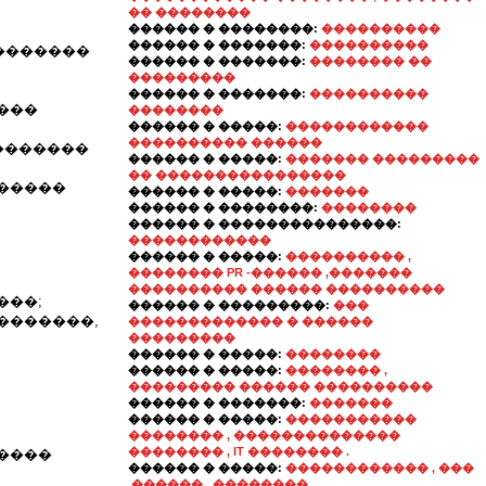
�� ��������
������ � ��������:
����������
������ � �������:
����������
�������
������ � �������:
�������� ��
���������
������ � �������:
����������
���
��������
������ � �����:
������������
���������� ������
�������
������ � �����:
������� ���������
�� ����������������
������
������ � �����:
�������
������ � ��������:
��������
������ � ���������������:
������������
������ � �����:
���������� ,
�������� PR -������ ,�������
���������� ������ ����������
���;
������ � ���������:
���
�������,
������������� � ������
���������
������ � �����:
��������
������ � �����:
�������� ,
��������� ������ ����������
������ � �������:
�������
������ � �����:
�����������
�������� , ��������������
�������� , IT �������� .
�����
������ � �����:
������������ , ���
.������ , ��������