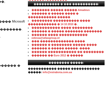
�,
���������� � ��� ����������:
������� ����� ����� Amadeus
������ � ����� ���� �
����������� �����
�������� ���������� ����
 Microsoft
����������� � 14 10 2010 �.
����������� ���� ��������
 �������.
������ � ����� ������� �������
������ ���� �����������
�
odessa@atlasgroup.nl
��� ������������� ����
������ � �������� ����� ����
������ � ����� ����� -����
������ ����������� �� ��������
������ �� Euro 2012 � �����
�������� �����:
������ �
����������� ����� �����������
�����:
info@estrabota.com.ua