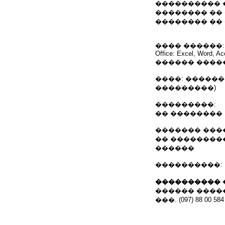
���������� 
�������� ��
�������� ��
���� ������: 
Office: Excel, Word, Ac
������ ����
����: ������
���������)
���������:
�� ��������
������� ���
�� ��������
������
����������: Nai
���������� 
������ ����
���. (097) 88 00 584