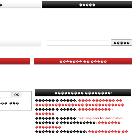
�
�����
������� �� �����
��������� ��������:
������ � �����:
���� ������� ��
��, ���
��������������� ������������
������ � �����:
���������� -
������
������ � �����:
Test engineer for automation
������ � �����������:
�������
��������
������ � ��������:
���������� ��