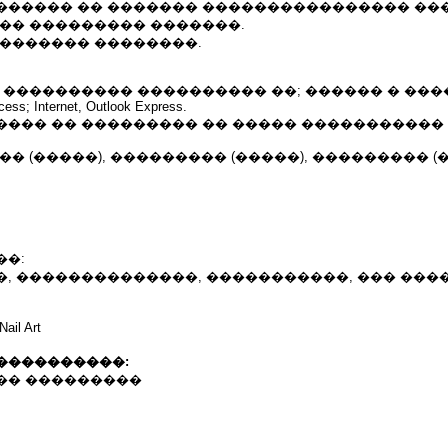
������ �� ������� ���������������� ���
 �� ��������� �������.
 ������� ��������.
���������� ���������� ��; ������ � �������
cess; Internet, Outlook Express.
���� �� ��������� �� ����� �����������
�� (�����), ��������� (�����), ��������� (
��:
�, ��������������, �����������, ��� ���
l Art
����������:
�� ���������