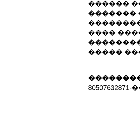
������ �
������� 
��������
���� ���
��������
����� ��
��������
80507632871