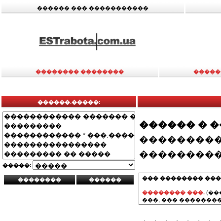
������ ��� �����������
�������� ��������
�����
������.�����:
������ � 
���������
���������
�����:
��� �������� ���
�������� ���.
(��
���, ��� ��������