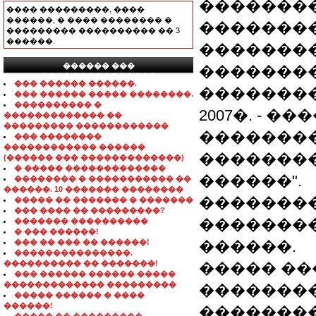
�������
���� ���������, ����
������, � ���� �������� �
���������
��������� ���������� �� 3
������.
����������
������ ���
�������
���������������
��� ������ ������.
��������
��� ������ ����� ��������.
���������� �
2007�. - �
������������� ��
��������� ������������
��������
��� ��������
������������ ������
��������
(������ ��� �������������)
� ����� �������������
������".
�������� � ����������� ��
������. 10 ������� ��������
����������
����� �� ������� � �������
��� ���� �� ���������?
�������
������� ����������
� ��� ������!
��� �� ��� �� ������!
������.
���������������.
���������� �� �������!
����� ��
��� ������ ������ �����
������������� ���������
��������
����� ������ � ����
������!
�������� 