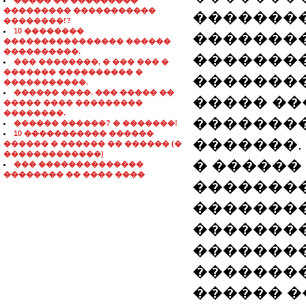
����� �� ���������
��������� �����������
��������
��������!?
10 ��������
��������
���������������� ������
����������.
�������
��� ��������, � ��� ��� �
������� ���������� �
��������
�����������.
������ ����. ��� ����� ��
����� ��
����� ���� ���������
��������.
�������� 
������ ������? � �������!
10 ����������� ������
�������.
������ � ������ �� ������ (�
�������������)
� ������
��� ��������������
�������� �� ���� ����
��������
�������
�������
�������
��������
������ �