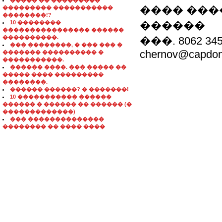
����� �� ���������
���� ���
��������� �����������
��������!?
10 ��������
������
���������������� ������
����������.
���. 8062 345
��� ��������, � ��� ��� �
chernov@capdon
������� ���������� �
�����������.
������ ����. ��� ����� ��
����� ���� ���������
��������.
������ ������? � �������!
10 ����������� ������
������ � ������ �� ������ (�
�������������)
��� ��������������
�������� �� ���� ����