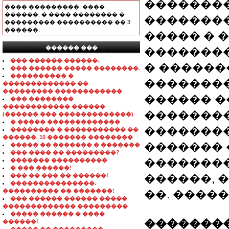
��������
���� ���������, ����
������, � ���� �������� �
��������
��������� ���������� �� 3
������.
����� � 
������ ���
��������
���������������
��� ������ ������.
� ������
��� ������ ����� ��������.
���������� �
�������
������������� ��
��������� ������������
������ �
��� ��������
������������ ������
�������
(������ ��� �������������)
� ����� �������������
�������
�������� � ����������� ��
������. 10 ������� ��������
������� 
����� �� ������� � �������
��� ���� �� ���������?
��������
������� ����������
� ��� ������!
��� �� ��� �� ������!
������, 
���������������.
���������� �� �������!
��. �����
��� ������ ������ �����
������������� ���������
����� ������ � ����
��������
������!