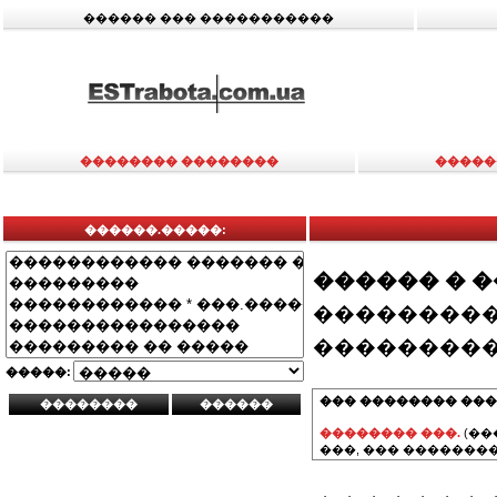
������ ��� �����������
�������� ��������
�����
������.�����:
������ � 
���������
���������
�����:
��� �������� ���
�������� ���.
(��
���, ��� ��������