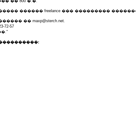
 �� 800 �.�.
���� ������ freelance ��� ��������� ������
��� �� maxp@sterch.net.
-72-57
�."
����������: