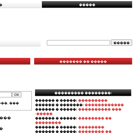
�
�����
������� �� �����
��������� ��������:
������ � �����:
���������
��, ���
������ � �������:
������������
������ � �����:
���������� ���
-�����
����
������ � �����:
�������� ��
��������
������ � �����:
��������
�
������ � �����:
�������� ��