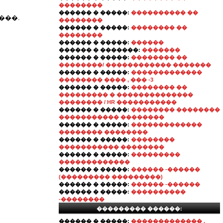
��������
������ � �����:
���������� ��
���.
��������
������ � �����:
�������� ��
��������
������ � �����:
������
������ � �������:
�������
������ � �����:
�������� ��
��������/ ������������ �������
������ � �����:
�������������
�������� ���� , ��� -3
������ � �����:
�������� ��
��������� � ��������������
�������� / HR �����������
������ � �����:
�������� ��������
����������� ��������
������ � �����:
�������������
�������� ��������
������ � �����:
��������
����������� ��������
������ � �����:
���������
�������������
������ � �����:
������ -������
(��������� ���������)
������ � �����:
������ -������
������ � �����:
����������
-��������
��������� ������:
������ � �����:
������������� ,