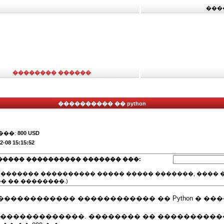
���
�������� ������
���������� �� python
���:
800 USD
2-08 15:15:52
����� ���������� ������� ���:
(������� ���������� ����� ����� �������, ���� �
� �� ��������.)
����������� ������������ �� Python � ��
3 ��������������. �������� �� ����������