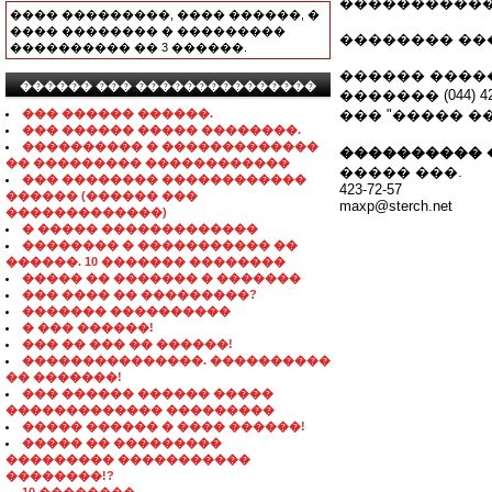
�������������
���� ���������, ���� ������, �
���� �������� � ���������
�������� ���
���������� �� 3 ������.
������ �������
������ ��� ���������������
������� (044) 423
��� ������ ������.
��� "����� ��
��� ������ ����� ��������.
���������� � �������������
���������� 
�� ��������� ������������
����� ���.
��� �������� ������������
423-72-57
������ (������ ���
maxp@sterch.net
�������������)
� ����� �������������
�������� � ����������� ��
������. 10 ������� ��������
����� �� ������� � �������
��� ���� �� ���������?
������� ����������
� ��� ������!
��� �� ��� �� ������!
���������������. ����������
�� �������!
��� ������ ������ �����
������������� ���������
����� ������ � ���� ������!
����� �� ���������
��������� �����������
��������!?