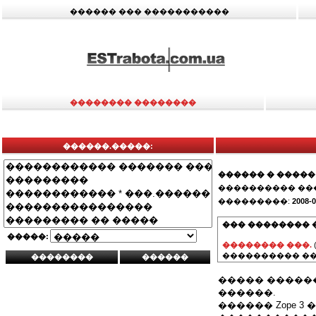
������ ��� �����������
�������� ��������
������.�����:
������ � �����
���������� ��
���������:
2008-0
��� �������� 
�����:
�������� ���.
���������� ��
����� ������
������.
������ Zope 