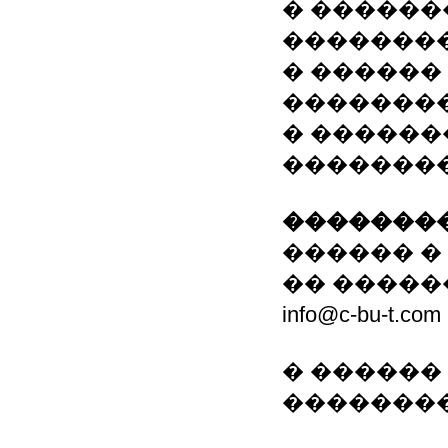
� �����
�������
� ������
�������
� ������
�������
��������
������ �
�� �����
info@c-bu-t.c
� ������
��������