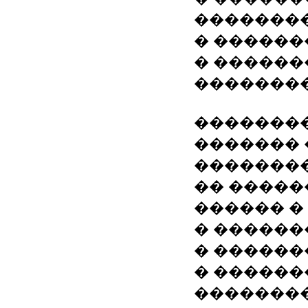
��������
� �������
� ������
�������
��������
������� 
�������
�� �����
������ �
� ������
� ������
� ������
�������