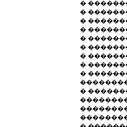
� ������
� ������
� ������
� ������
� ������
� ������
� ������
� ������
� ������
��������
� ������
��������
��������
�������
� ������