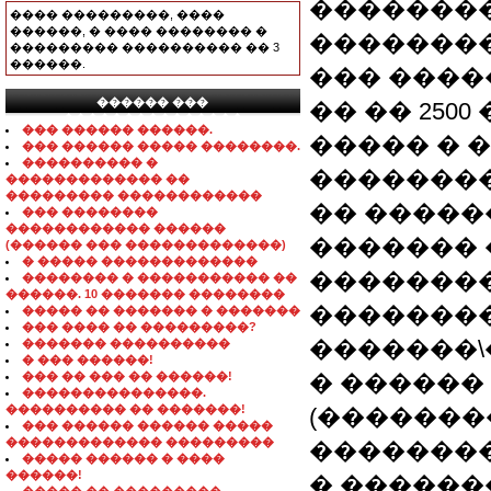
�������
���� ���������, ����
������, � ���� �������� �
�������
��������� ���������� �� 3
������.
��� ������
������ ���
�� �� 250
���������������
��� ������ ������.
����� � 
��� ������ ����� ��������.
���������� �
�������
������������� ��
��������� ������������
�� �����
��� ��������
������������ ������
�������
(������ ��� �������������)
� ����� �������������
��������
�������� � ����������� ��
������. 10 ������� ��������
��������
����� �� ������� � �������
��� ���� �� ���������?
�������\�
������� ����������
� ��� ������!
��� �� ��� �� ������!
� ������
���������������.
���������� �� �������!
(�������
��� ������ ������ �����
������������� ���������
��������
����� ������ � ����
������!
� �����