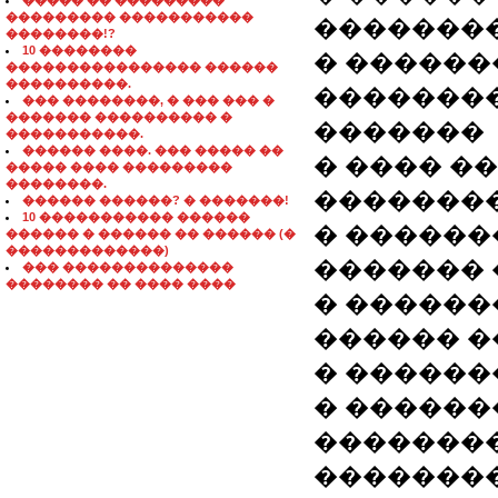
����� �� ���������
��������� �����������
�������
��������!?
10 ��������
� ������
���������������� ������
����������.
��������
��� ��������, � ��� ��� �
������� ���������� �
�������
�����������.
������ ����. ��� ����� ��
� ���� �
����� ���� ���������
��������.
��������
������ ������? � �������!
10 ����������� ������
� ������
������ � ������ �� ������ (�
�������������)
�������
��� ��������������
�������� �� ���� ����
� ��������
������ �
� ������
� ������
�������
��������