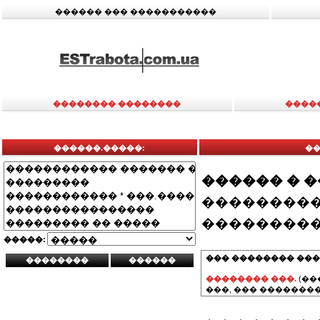
������ ��� �����������
�������� ��������
����
������.�����:
�
������ � 
���������
���������
�����:
��� �������� ���
�������� ���.
(��
���, ��� ��������