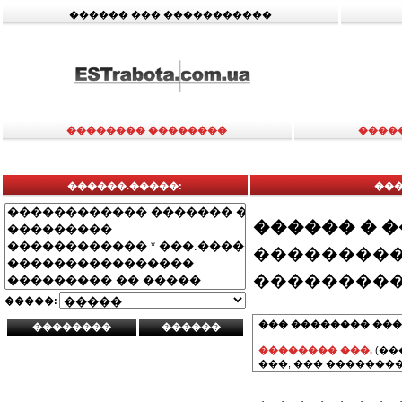
������ ��� �����������
�������� ��������
����
������.�����:
���
������ � 
���������
���������
�����:
��� �������� ���
�������� ���.
(��
���, ��� ��������