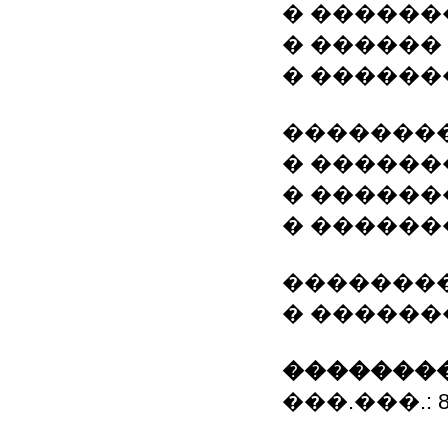
� �����
� ������
� ������
��������
� ������
� ������
� ������
�������
� ������
��������
���.���.: 