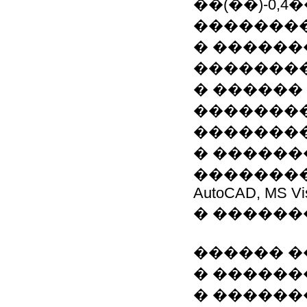
��(��)-0,
�������
� ������
��������
� ������
�������
�������
� �����
�������
AutoCAD, MS Visi
� ������
������ �
� �����
� �����