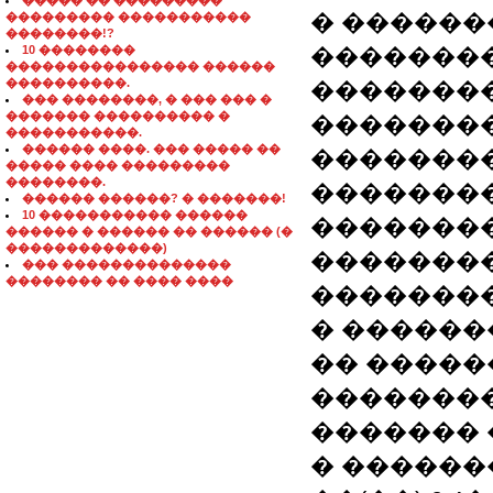
����� �� ���������
� ������
��������� �����������
��������!?
10 ��������
�������
���������������� ������
����������.
��������
��� ��������, � ��� ��� �
������� ���������� �
��������
�����������.
������ ����. ��� ����� ��
��������
����� ���� ���������
��������.
��������
������ ������? � �������!
10 ����������� ������
�������
������ � ������ �� ������ (�
�������������)
��������
��� ��������������
�������� �� ���� ����
�������
� ������
�� �����
�������
�������
� ������