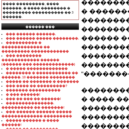
��������
���� ���������, ����
������, � ���� �������� �
� �����
��������� ���������� �� 3
������.
��������
������ ���
��������
���������������
��� ������ ������.
������ �
��� ������ ����� ��������.
���������� �
��������
������������� ��
��������� ������������
�������
��� ��������
������������ ������
��������
(������ ��� �������������)
� ����� �������������
"�������
�������� � ����������� ��
������. 10 ������� ��������
����� �� ������� � �������
��� ���� �� ���������?
��������
������� ����������
� ��� ������!
� ���� �
��� �� ��� �� ������!
���������������.
��������
���������� �� �������!
��� ������ ������ �����
��������
������������� ���������
����� ������ � ����
���������
������!