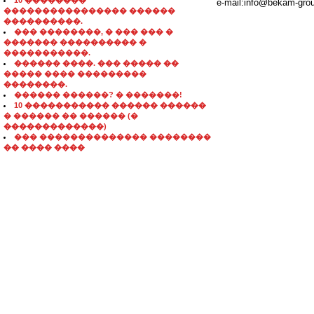
10 ��������
e-mail:info@bekam-gro
���������������� ������
����������.
��� ��������, � ��� ��� �
������� ���������� �
�����������.
������ ����. ��� ����� ��
����� ���� ���������
��������.
������ ������? � �������!
10 ����������� ������ ������
� ������ �� ������ (�
�������������)
��� �������������� ��������
�� ���� ����