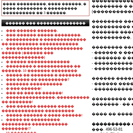
�����������
���� ���������, ���� ������, �
�������� � 
���� �������� � ���������
(�����������
���������� �� 3 ������.
�������� ��
������ ��� ���������������
���������� �
��� ������ ������.
������� ���
��� ������ ����� ��������.
����������,
���������� � �������������
�� ��������� ������������
�������� ��
��� �������� ������������
- ������ � �
������ (������ ���
�������������)
- ������� � 
� ����� �������������
- ���������
�������� � ����������� ��
- ���������
������. 10 ������� ��������
����� �� ������� � �������
������ ����
��� ���� �� ���������?
- ������ ���
������� ����������
� ��� ������!
- ���������
��� �� ��� �� ������!
���������������. ����������
��������� ��
�� �������!
������� - ��
��� ������ ������ �����
������������� ���������
���� �� ����
����� ������ � ���� ������!
����� �� ���������
���������� 
��������� �����������
��������!?
���. 496-53-81