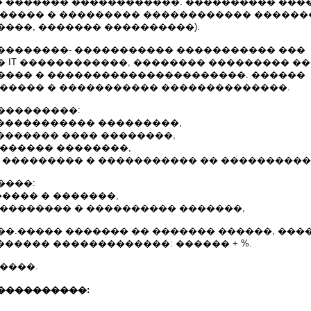
 ������� ������������. ���������� ���
������ � ��������� ������������ �����
���, ������� ����������).
��������- ����������� ����������� ���
 IT ������������, �������� ��������� ��
���� � ����������������������. ������
 ����� � ����������� ��������������.
���������:
������������ ���������,
�������� ���� ��������,
������� ��������,
� ��������� � ����������� �� ����������
����:
����� � �������,
��������� � ���������� �������,
�.����� ������� �� ������� ������, ����
 ������ �������������: ������ + %.
����.
����������: