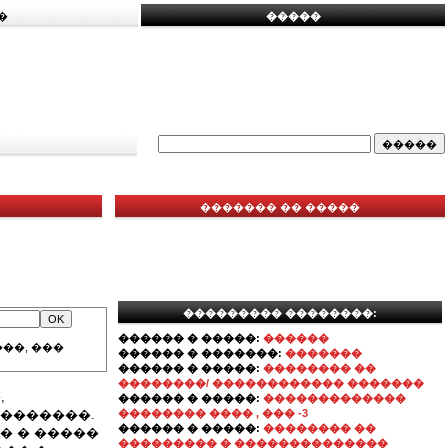
�
�����
������� �� �����
��������� ��������:
������ � �����:
������
��, ���
������ � �������:
�������
������ � �����:
�������� ��
��������/ ������������ �������
,
������ � �����:
�������������
��������.
�������� ���� , ��� -3
������ � �����:
�������� ��
� � �����
��������� � ��������������