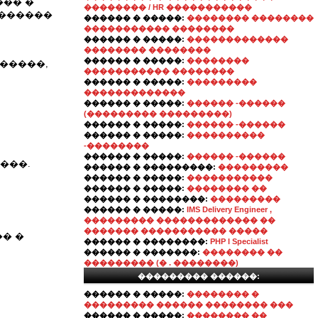
��� �
�������� / HR �����������
�������
������ � �����:
�������� ��������
����������� ��������
������ � �����:
�������������
�������� ��������
������ � �����:
��������
�����,
����������� ��������
������ � �����:
���������
�������������
������ � �����:
������ -������
(��������� ���������)
������ � �����:
������ -������
������ � �����:
����������
-��������
������ � �����:
������ -������
���.
������ � ���������:
���������
������ � �����:
�����������
������ � �����:
�������� ��
������ � ��������:
���������
������ � �����:
IMS Delivery Engineer ,
��������� ������������� ��
������� ����������� �����
� �
������ � ��������:
PHP l Specialist
������ � �������:
�������� ��
��������� (� . ��������)
��������� ������:
������ � �����:
�������� �
��������� ������ �������� ���
������ � �����:
�������� ��