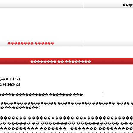
���
�������� ������
�������� �� ��������
���:
0 USD
2-08 14:34:28
����� ���������� ������� ���:
(������� ���������� ����� ����� �������, ���� �
� �� ��������.)
�������� ������������ ���������������
�� ������ �� ��������� ����������� �� 
����������� ������� - ������� ���������