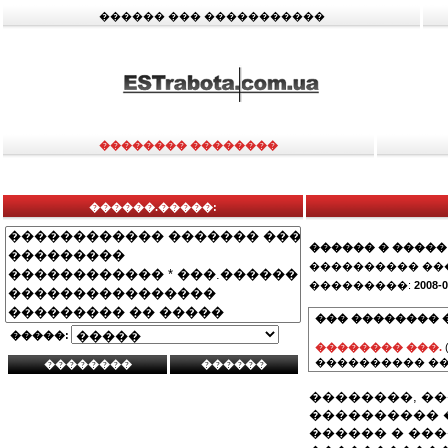
������ ��� �����������
�������� ��������
������.�����:
������ � �����
���������� ��
���������:
2008-0
��� �������� 
�����:
�������� ���.
���������� ��
��������, �
���������� 
������ � ��