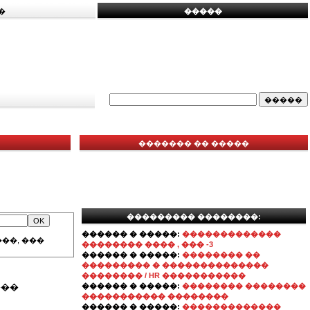
�
�����
������� �� �����
��������� ��������:
������ � �����:
�������������
��, ���
�������� ���� , ��� -3
������ � �����:
�������� ��
��������� � ��������������
�������� / HR �����������
���
������ � �����:
�������� ��������
����������� ��������
������ � �����:
�������������