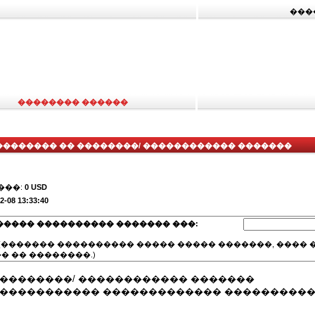
���
�������� ������
�������� �� ��������/ ������������ �������
���:
0 USD
2-08 13:33:40
����� ���������� ������� ���:
(������� ���������� ����� ����� �������, ���� �
� �� ��������.)
 ��������/ ������������ �������
������������ ������������� ���������