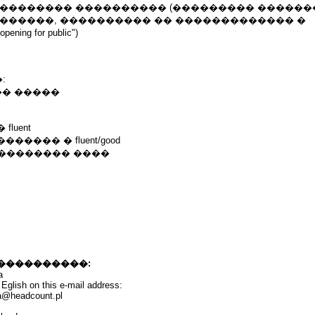
��������� ���������� (��������� �����
�������, ���������� �� ������������� �
ng for public")
:
�� �����
luent
���� � fluent/good
���������� ����
����������:
a
Eglish on this e-mail address:
a@headcount.pl