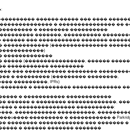
:
 ���������� ������-����� ��� ���� �����
��������������� � ��������������� �� 
��������� � �������� ����������
���������� �������, ���������� �������
 ������ ��� ����������� ������� �����
� ������������ (��������������� �����
������������)
� �������������
� ����� (����������������, ������ �����
�� ����������� ���������
���� ��� ����������� �������� �������
��� � ��������� (��������� ��������,
�� ���������, IPRs)
 �������� � ���������� ������������� �
����� � ����������� ������������
�� ������ � �������� �������������, ��
��� � ��������������� ����������:
���, ����������� ����������, ��������
���u����-��������� � ����������� � Parkrid
�� �������� ������������ ��� ������� �
����� � ������ ������� �������