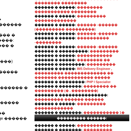
�������� ��������
������ � �����:
��������
����������� ��������
������ � �����:
���������
�
�������������
�������
������ � �����:
������ -������
(��������� ���������)
������ � �����:
������ -������
��� �
������ � �����:
����������
����:
-��������
��� �
������ � �����:
������ -������
������ � ���������:
���������
������ � �����:
�����������
������ � �����:
�������� ��
���)
������ � ��������:
���������
������ � �����:
IMS Delivery Engineer ,
������
��������� ������������� ��
������� ����������� �����
������ � ��������:
PHP l Specialist
������ � �������:
�������� ��
������� �
��������� (� . ��������)
������ � ���������������:
��������� ������ ������
������
������ � �����:
���������
������������
��
������ � �������:
����������� 1�
ge ������
��������� ������:
������ � �����:
�����������
������ � �������:
���������