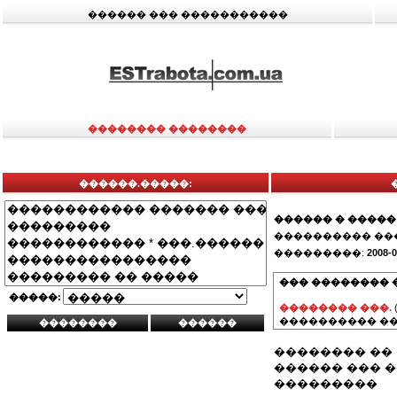
������ ��� �����������
�������� ��������
������.�����:
������ � �����
���������� ��
���������:
2008-0
��� �������� 
�����:
�������� ���.
���������� ��
�������� ��
������ ��� 
���������