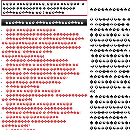
���� ���������, ���� ������, �
���� �������� � ���������
�����������
���������� �� 3 ������.
� ������� �
������ ��� ���������������
� �������� 
�������� ��
��� ������ ������.
��� ������ ����� ��������.
� ������� �
���������� � �������������
�����������
�� ��������� ������������
-����������
��� �������� ������������
���������� 
������ (������ ���
-����������
�������������)
� ����� �������������
-����������
�������� � ����������� ��
-����������
������. 10 ������� ��������
� ������ ��
����� �� ������� � �������
������ ����
��� ���� �� ���������?
������������
������� ����������
� ��� ������!
� ������� �
��� �� ��� �� ������!
PR
���������������. ����������
� ���������
�� �������!
� ���������
��� ������ ������ �����
�����������
������������� ���������
�����������
����� ������ � ���� ������!
����� �� ���������
����������, 
��������� �����������
� ���������
��������!?
��������� �