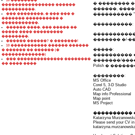
10 ��������
� �������� 
���������������� ������
������, ���
����������.
��� ��������, � ��� ��� �
���������� "openi
������� ���������� �
�����������.
����������:
������ ����. ��� ����� ��
����� ���� ���������
�����������
��������.
������� �/-�
������ ������? � �������!
10 ����������� ������ ������
�����:
� ������ �� ������ (�
�������������)
���������� � f
��� �������������� ��������
�������/������
�� ���� ����
Polish � ����
��������:
MS Office
Corel 5, 3-D Studio
Auto CAD
Map info Professional
Map point
MS Project
���������� 
Katarzyna Murzanowsk
Please send your CV in 
katarzyna.murzanowsk