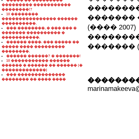
����� �� ���������
��������� �����������
�������
��������!?
10 ��������
������� 
���������������� ������
����������.
(���� 2007)
��� ��������, � ��� ��� �
������� ���������� �
�������
�����������.
������ ����. ��� ����� ��
������� (
����� ���� ���������
��������.
������ ������? � �������!
10 ����������� ������
������ � ������ �� ������ (�
�������������)
��� ��������������
��������
�������� �� ���� ����
marinamakeeva@