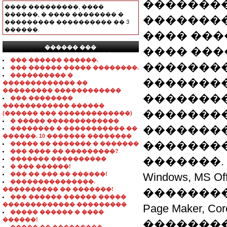
��������
���� ���������, ����
������, � ���� �������� �
��������
��������� ���������� �� 3
������.
���� ����
������ ���
���� ���
���������������
��� ������ ������.
�������� 
��� ������ ����� ��������.
���������� �
��������
������������� ��
��������� ������������
��������
��� ��������
������������ ������
�������
(������ ��� �������������)
� ����� �������������
�������
�������� � ����������� ��
������. 10 ������� ��������
��������
����� �� ������� � �������
��� ���� �� ���������?
�������.
������� ����������
� ��� ������!
��� �� ��� �� ������!
Windows, MS O
���������������.
���������� �� �������!
�������
��� ������ ������ �����
������������� ���������
Page Maker, Cor
����� ������ � ����
������!
�������