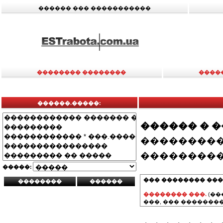
������ ��� �����������
�������� ��������
����
������.�����:
������ � 
���������
���������
�����:
��� �������� ���
�������� ���.
(��
���, ��� ��������