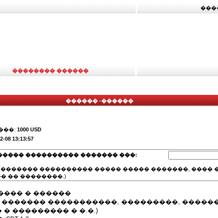
���
�������� ������
������ -������
���:
1000 USD
2-08 13:13:57
����� ���������� ������� ���:
(������� ���������� ����� ����� �������, ���� �
� �� ��������.)
���� � ������
� ������� �����������, ���������, �����
� ��������� � �.�.)