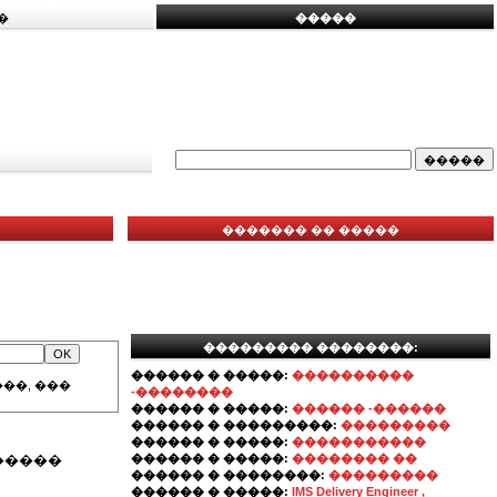
�
�����
������� �� �����
��������� ��������:
������ � �����:
����������
��, ���
-��������
������ � �����:
������ -������
������ � ���������:
���������
������ � �����:
�����������
�����
������ � �����:
�������� ��
������ � ��������:
���������
������ � �����:
IMS Delivery Engineer ,