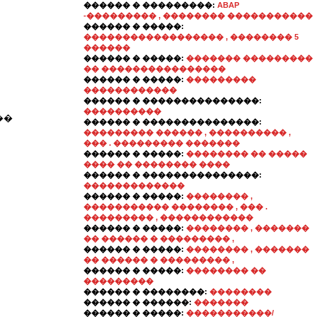
������ � ���������:
ABAP
-��������� , �������� �����������
������ � �����:
������������������ , �������� 5
������
������ � �����:
������� ���������
�� ����������������
������ � �����:
���������
������������
������ � ���������������:
����������
��
������ � ���������������:
��������� ������ , ���������� ,
��� . ��������� �������
������ � �����:
�������� �� �����
���� �� �������� ����
������ � ���������������:
�������������
������ � �����:
�������� ,
����������� �������� , ��� .
��������� , ������������
������ � �����:
�������� , �������
�� ������ � ��������� ,
������ � �����:
�������� , �������
�� ������ � ��������� ,
������ � �����:
�������� ��
���������
������ � ��������:
��������
������ � ������:
�������
������ � �����:
�����������/