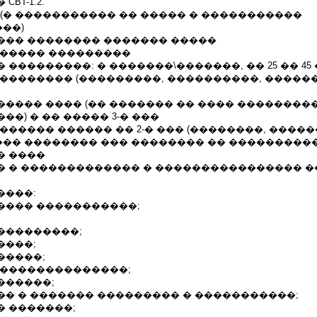
BT-1.2.
�. (� ����������� �� ����� � �����������
��)
��� �������� ������� �����
������ ���������
 ���������: � �������\�������, �� 25 �� 45
�������� (���������, ����������, �����
����� ���� (�� ������� �� ���� ��������
��) � �� ����� 3-� ���
������ ������ �� 2-� ��� (��������, �����
�� �������� ��� �������� �� ���������
� ����
� � ������������� � ���������������� 
����:
���� �����������;
���������;
����;
�����;
���������������;
������;
�� � ������� ��������� � �����������;
� �������;