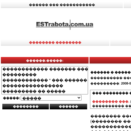
������ ��� �����������
�������� ��������
������.�����:
������ � �����
���������� ��
���������:
2008-0
��� �������� 
�����:
�������� ���.
���������� ��
�������� ��
(�������� �
����������� 