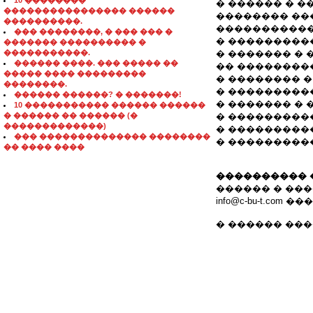
10 ��������
� ������ � �
���������������� ������
�������� ��
����������.
�����������
��� ��������, � ��� ��� �
� ���������
������� ���������� �
�����������.
� ������� �
������ ����. ��� ����� ��
�� ��������
����� ���� ���������
� �������� 
��������.
� ���������
������ ������? � �������!
� ������� �
10 ����������� ������ ������
� ������ �� ������ (�
� ���������
�������������)
� ���������
��� �������������� ��������
� ���������
�� ���� ����
���������� 
������ � ��
info@c-bu-t.com ��
� ������ ��