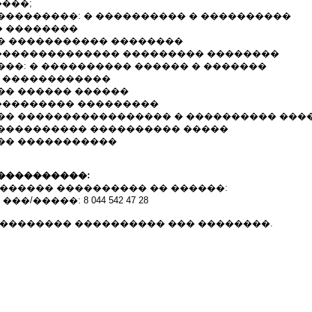
����;
���������: � ���������� � ����������
 ��������
� ����������� ��������
 �������������� ��������� ��������
���: � ���������� ������ � �������
� ������������
�� ������ ������
 ��������� ���������
�� ����������������� � ���������� ���
���������� ���������� �����
�� �����������
����������:
������� ���������� �� ������:
� ���/�����: 8 044 542 47 28
��������� ���������� ��� ��������.