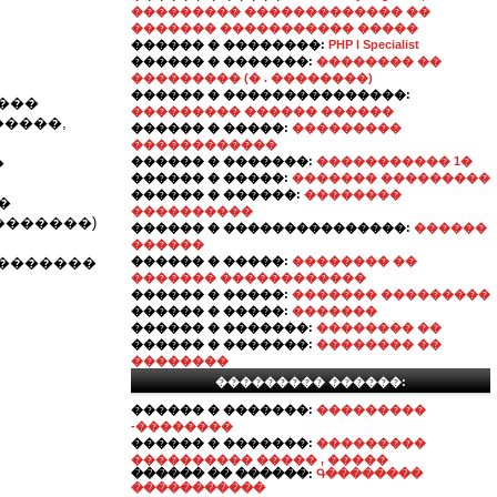
��������� ������������� ��
������� ����������� �����
������ � ��������:
PHP l Specialist
������ � �������:
�������� ��
��������� (� . ��������)
������ � ���������������:
 ���
��������� ������ ������
�����,
������ � �����:
���������
������������
�
������ � �������:
����������� 1�
������ � �����:
������� ���������
������ � ������:
��������
�
����������
�������)
������ � ���������������:
������
������
��������
������ � �����:
�������� ��
������� ������������
������ � �����:
������� ���������
������ � �����:
�������
������ � �������:
�������� ��
������ � �������:
�������� ��
��������
��������� ������:
������ � �������:
���������
-��������
������ � �������:
���������
���������� ����� , �����
������ �� ������:
Գ��������
�����������