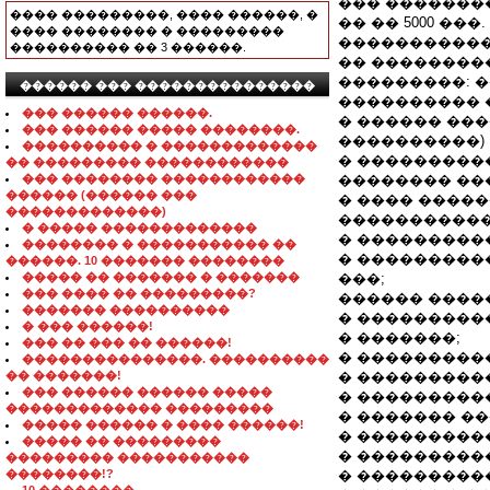
��� �������� C
���� ���������, ���� ������, �
�� �� 5000 ��
���� �������� � ���������
�����������
���������� �� 3 ������.
�� ��������
���������: 
������ ��� ���������������
���������� �
��� ������ ������.
� ������ ���
��� ������ ����� ��������.
����������)
���������� � �������������
� ���������
�� ��������� ������������
��� �������� ������������
�������� ���
������ (������ ���
� ���� �����
�������������)
�����������
� ����� �������������
� ���������
�������� � ����������� ��
� ���������
������. 10 ������� ��������
����� �� ������� � �������
���;
��� ���� �� ���������?
������ ����
������� ����������
� ���������
� ��� ������!
� �������;
��� �� ��� �� ������!
� ���������
���������������. ����������
�� �������!
� ���������
��� ������ ������ �����
� ���������
������������� ���������
� ������� �
����� ������ � ���� ������!
� ���������
����� �� ���������
� ���������
��������� �����������
��������!?
� ���������