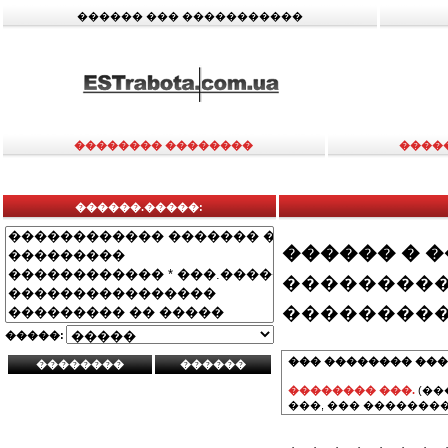
������ ��� �����������
�������� ��������
����
������.�����:
������ � 
���������
���������
�����:
��� �������� ���
�������� ���.
(��
���, ��� ��������