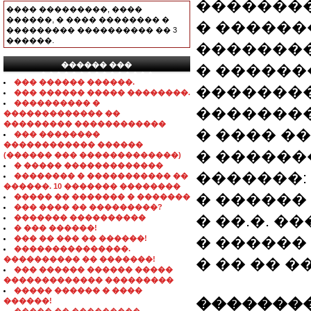
��������
���� ���������, ����
������, � ���� �������� �
� ������
��������� ���������� �� 3
������.
��������
������ ���
� ������
���������������
��� ������ ������.
��������
��� ������ ����� ��������.
���������� �
��������
������������� ��
��������� ������������
� ���� ����
��� ��������
������������ ������
� ������
(������ ��� �������������)
� ����� �������������
�������:
�������� � ����������� ��
������. 10 ������� ��������
� ������ 
����� �� ������� � �������
��� ���� �� ���������?
� ��.�. �
������� ����������
� ��� ������!
��� �� ��� �� ������!
� ������
���������������.
���������� �� �������!
� �� �� �
��� ������ ������ �����
������������� ���������
����� ������ � ����
��������
������!