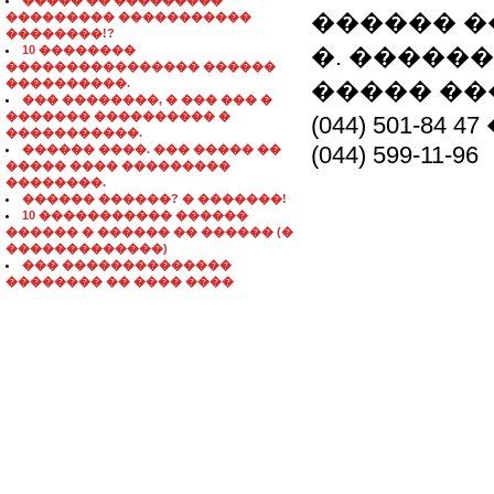
����� �� ���������
������ �� �
��������� �����������
��������!?
10 ��������
�. �����
���������������� ������
����������.
����� ���
��� ��������, � ��� ��� �
������� ���������� �
(044) 501-84 
�����������.
(044) 599-11-96
������ ����. ��� ����� ��
����� ���� ���������
��������.
������ ������? � �������!
10 ����������� ������
������ � ������ �� ������ (�
�������������)
��� ��������������
�������� �� ���� ����