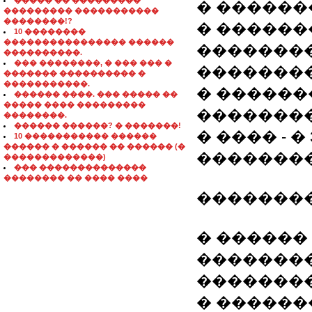
����� �� ���������
� ������
��������� �����������
��������!?
� ������
10 ��������
���������������� ������
��������
����������.
��� ��������, � ��� ��� �
��������
������� ���������� �
�����������.
� ������
������ ����. ��� ����� ��
����� ���� ���������
��������
��������.
������ ������? � �������!
� ���� - �
10 ����������� ������
������ � ������ �� ������ (�
�������
�������������)
��� ��������������
�������� �� ���� ����
��������
� ������
��������
��������
� ������