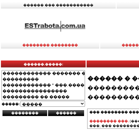
������ ��� �����������
�������� ��������
�����
������.�����:
������ � 
���������
���������
�����:
��� �������� ���
�������� ���.
(��
���, ��� ��������