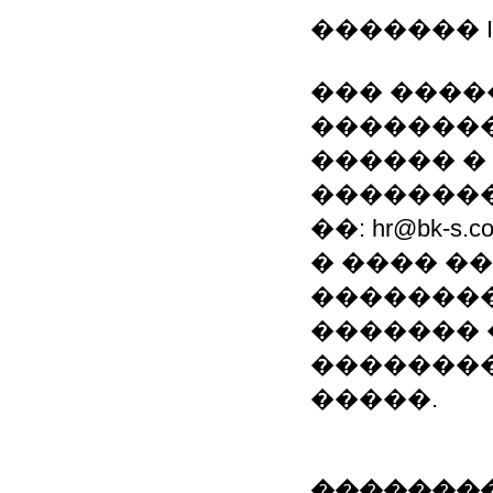
������� I
��� ����
�������
������ �
��������
��: hr@bk-s.c
� ���� �
��������
������� 
�������
�����.
��������