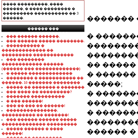
���� ���������, ����
������, � ���� �������� �
��������� ���������� �� 3
������� 
������.
������ ���
���������������
� ������
��� ������ ������.
��� ������ ����� ��������.
��������
���������� �
������������� ��
��������
��������� ������������
��� ��������
�� �����
������������ ������
(������ ��� �������������)
� ������
� ����� �������������
�������� � ����������� ��
�����;
������. 10 ������� ��������
����� �� ������� � �������
� ������
��� ���� �� ���������?
������� ����������
� ��� ������!
��������
��� �� ��� �� ������!
���������������.
� ������
���������� �� �������!
��� ������ ������ �����
�������
������������� ���������
����� ������ � ����
������ �
������!