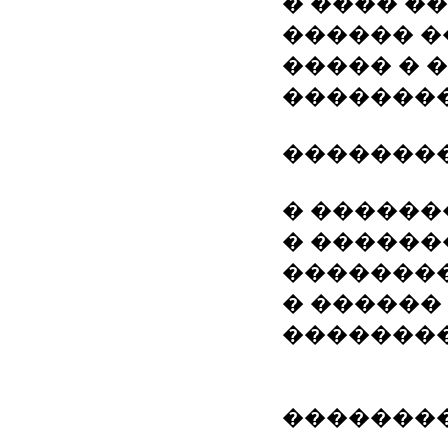
� ���� ���
������ ��
����� � 
��������
��������
� ��������
� ������
�������
� ������
�������
�������