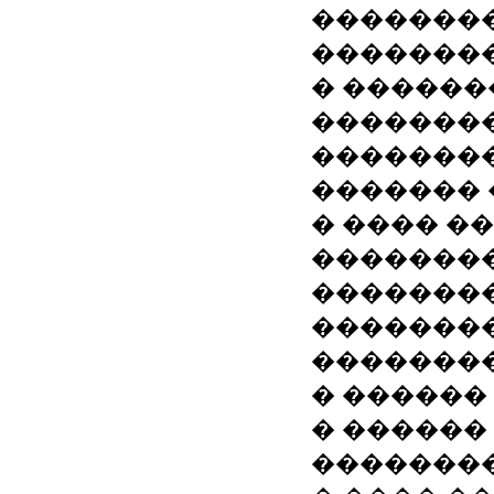
�������
��������
� ������
��������
��������
������� �
� ���� �
��������
�������
�������
�������
� ������
� ������
��������