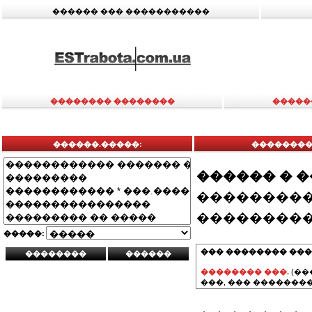
������ ��� �����������
�������� ��������
�����
������.�����:
��������
������ � 
���������
���������
�����:
��� �������� ���
�������� ���.
(��
���, ��� ��������