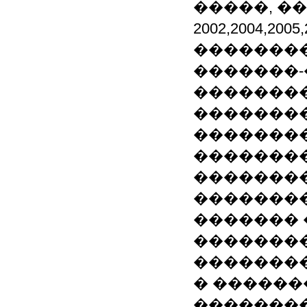
�����, �
2002,2004,2
�������
�������
��������
��������
��������
�������
�������
��������
������� 
��������
�������
� ������
�������