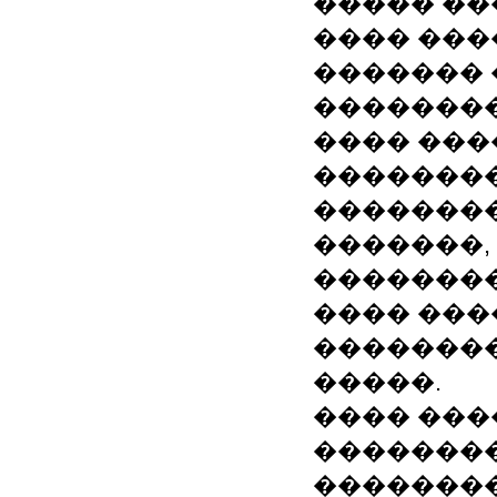
����� ��
���� ��
������� 
��������
���� ���
�������
��������
�������,
��������
���� ���
��������
�����.
���� ���
�������
�������