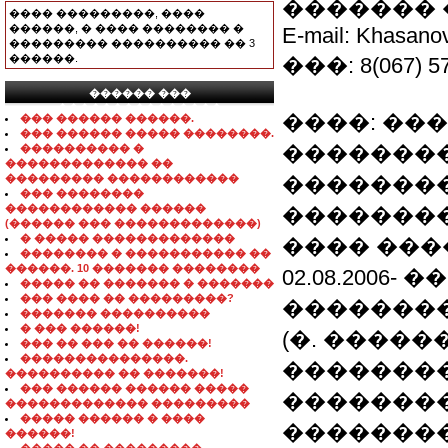
������� 
���� ���������, ����
������, � ���� �������� �
E-mail: Khasano
��������� ���������� �� 3
������.
���: 8(067) 57
������ ���
���������������
����: ��
��� ������ ������.
��� ������ ����� ��������.
��������
���������� �
������������� ��
��������� ������������
��������
��� ��������
������������ ������
�������� 
(������ ��� �������������)
� ����� �������������
���� ���
�������� � ����������� ��
������. 10 ������� ��������
02.08.2006
����� �� ������� � �������
��� ���� �� ���������?
�������
������� ����������
� ��� ������!
(�. ����
��� �� ��� �� ������!
���������������.
��������
���������� �� �������!
��� ������ ������ �����
�������
������������� ���������
����� ������ � ����
��������
������!