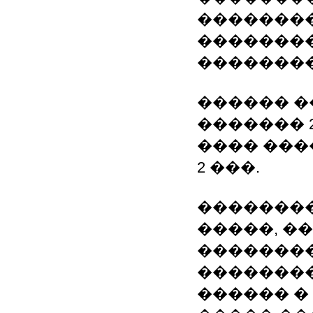
�������
�������
��������
������ �
������� 2
���� ���
2 ���.
�������
�����, �
��������
��������
������ �