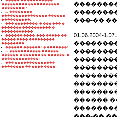
����� �� ���������
��������
��������� �����������
��������!?
�������
10 ��������
���������������� ������
���-�� �
����������.
��� ��������, � ��� ��� �
������� ���������� �
�����������.
01.06.2004-
������ ����. ��� ����� ��
����� ���� ���������
�������
��������.
������ ������? � �������!
���������
10 ����������� ������
������ � ������ �� ������ (�
��������
�������������)
��� ��������������
�������
�������� �� ���� ����
�������
�������
��������
������ �
��������
���-�� ��