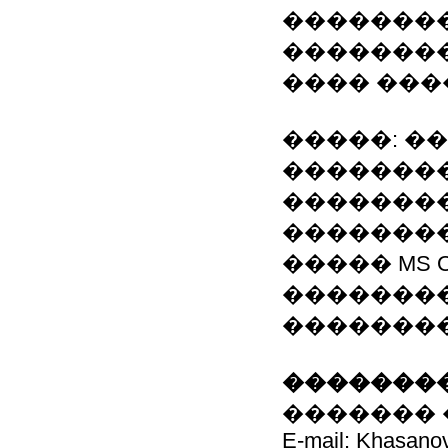
��������
��������
���� ���
�����: �
��������
��������
�������
����� MS Of
�������
���������
��������
������� 
E-mail: Khasano