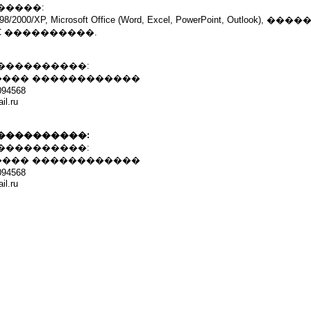
�����:
2000/XP, Microsoft Office (Word, Excel, PowerPoint, Outlook),
C ����������.
����������:
����� ������������
94568
il.ru
����������:
����������:
����� ������������
94568
il.ru