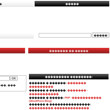
�
�����
������� �� �����
��������� ��������:
������ � ������:
�������
��, ���
���������
������ � ������:
������� -
�����������
������ � �����:
PHP -�����������
(WordPress Blog)
������ � ���������������:
��������� �������������