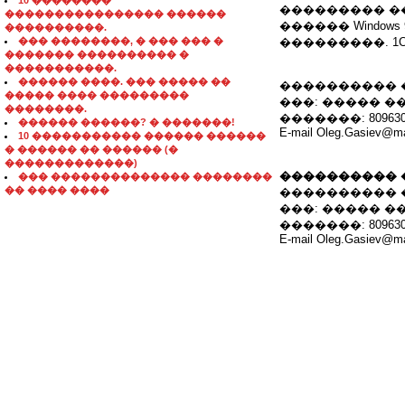
10 ��������
��������� �
���������������� ������
������ Windows 98/
����������.
��� ��������, � ��� ��� �
���������. 1
������� ���������� �
�����������.
������ ����. ��� ����� ��
���������� 
����� ���� ���������
���: ����� 
��������.
�������: 809630
������ ������? � �������!
E-mail Oleg.Gasiev@ma
10 ����������� ������ ������
� ������ �� ������ (�
�������������)
���������� 
��� �������������� ��������
�� ���� ����
���������� 
���: ����� 
�������: 809630
E-mail Oleg.Gasiev@ma