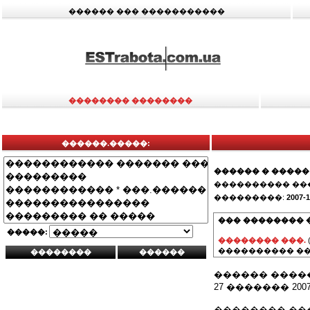
������ ��� �����������
�������� ��������
������.�����:
������ � �����
���������� ��
���������:
2007-1
��� �������� 
�����:
�������� ���.
���������� ��
������ ����
27 ������� 200
�������� ����