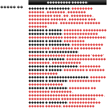
��������� ������:
 ���������� ��
������ � ��������:
��������
������ , ������� , �������
��������� ��� . �� . �������� ,
�������� ������ , ������� ���
����������� . ��������� ������
������� .
������ � �����:
������� ���������
������ � �����:
�������������
������������� ����� (����������)
������ � �����:
��������
������ � ��������:
������������
�������� / �������� �� ��������
������ � �����������:
�������������� ��������� "����"
������ � ������:
���������������
�������� , �����������
������ � �����������:
��������
������ � �����:
�������� � ������
�����������
������ � ���������������:
������
������ � �������:
������������
�������������
������ � �������:
�������� ��
�������� �������� ,
��������������� ������������� ,
������������ ������������� .
������ � �������:
������������
������ ������; ������������