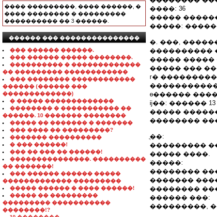
���� ���������, ���� ������, �
����: 36
���� �������� � ���������
����� ������
���������� �� 3 ������.
�����: �����
������ ��� ���������������
�. ���, ������
��� ������ ������.
���������� ����
��� ������ ����� ��������.
����� �����
���������� � �������������
����� ��� ��
�� ��������� ������������
г� ����������: 
��� �������� ������������
�����������
������ (������ ���
�������������)
ѳ������ ����
� ����� �������������
ĳ��: ������ 1
�������� � ����������� ��
����� �����
������. 10 ������� ��������
�������� ��
����� �� ������� � �������
��� ���� �� ���������?
ֳ��:
������� ����������
� ��� ������!
��������� �
��� �� ��� �� ������!
����� ����.
���������������. ����������
�����:
�� �������!
�������� ��
��� ������ ������ �����
������� ���
������������� ���������
����� ������ � ���� ������!
�������� ���
����� �� ���������
������ ���:
��������� �����������
���������, 
��������!?