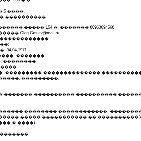
:5 ����.
�-����������.
����� ����� 154 �. ������� 80963094568
� Oleg.Gasiev@mail.ru
 ������������
��:
04,04,1971
���: �������
: ��������
3 ����
�: ��������� ��������������,���������
�����, ���������.
� ������� ���������� ���������� ������
������ �������� ������������. �������
����� ����� ����������� �� ����������
�� � ����).
��������,