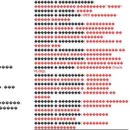
������ � �����������:
������������� ��������� "����"
������ � �����:
�����
������ � �������:
WEB �������� -
����� ������
������ � ��������:
���������
������ ������ -������������
������ � ��������:
��������� ��
������ �������� �������
������ � ��������:
��������� ��
����� ���
������ � ��������:
���������� ��
����������� �������������
������ � ��������:
�����������
���������� ������ ������ �����
����
������ � �����:
����������� Oracle
PL/SQL
������ � ��������:
��������
�������� ������ � . �������
������ � ��������:
��������
. ���
�������� ������ � . �������
������ � �������:
�������� ��
�����
������ � �������:
������� �������
������.
������ � �������:
���������
(�����
������ ��������
������ � �������:
��������
�������������
������ � �������:
��������
�������������