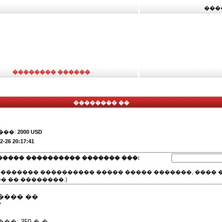
���
�������� ������
�������� ��
���:
2000 USD
2-26 20:17:41
����� ���������� ������� ���:
(������� ���������� ����� ����� �������, ���� �
� �� ��������.)
���� ��
7
�: 350 �.�