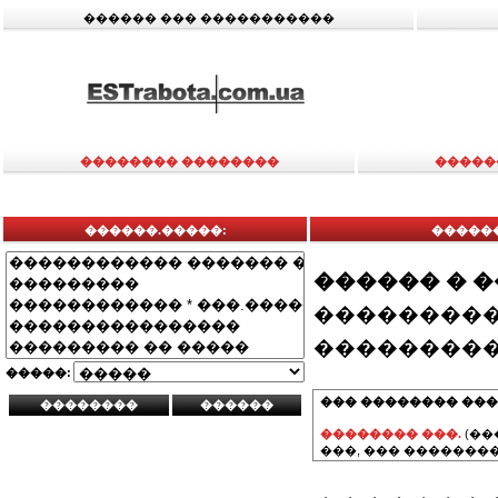
������ ��� �����������
�������� ��������
�����
������.�����:
�����
������ � 
���������
���������
�����:
��� �������� ���
�������� ���.
(��
���, ��� ��������