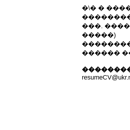
�\� � ���
��������
���. ���
�����)
��������
������ �� r
��������
resumeCV@ukr.