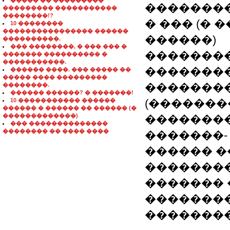
����� �� ���������
��������
��������� �����������
��������!?
� ��� (�
10 ��������
���������������� ������
������)
����������.
��� ��������, � ��� ��� �
��������
������� ���������� �
�����������.
�������
������ ����. ��� ����� ��
����� ���� ���������
��������
��������.
������ ������? � �������!
10 ����������� ������
(�������
������ � ������ �� ������ (�
�������������)
��������
��� ��������������
�������� �� ���� ����
�������-
������ �
��������
�������
��������
��������