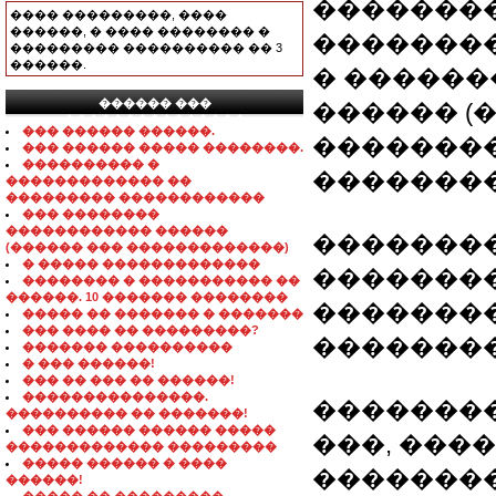
��������
���� ���������, ����
������, � ���� �������� �
��������
��������� ���������� �� 3
������.
� ������
������ ���
������ (�
���������������
��� ������ ������.
���������
��� ������ ����� ��������.
���������� �
��������
������������� ��
��������� ������������
��� ��������
������������ ������
�������
(������ ��� �������������)
� ����� �������������
��������
�������� � ����������� ��
������. 10 ������� ��������
��������
����� �� ������� � �������
��� ���� �� ���������?
�������
������� ����������
� ��� ������!
��� �� ��� �� ������!
���������������.
���������
���������� �� �������!
��� ������ ������ �����
���, ���
������������� ���������
����� ������ � ����
��������
������!