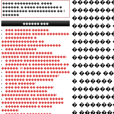
��������
���� ���������, ����
������, � ���� �������� �
�������
��������� ���������� �� 3
������.
��������
������ ���
������� 
���������������
��� ������ ������.
�������
��� ������ ����� ��������.
���������� �
������� 
������������� ��
��������� ������������
������� 
��� ��������
������������ ������
�������
(������ ��� �������������)
� ����� �������������
��������
�������� � ����������� ��
������. 10 ������� ��������
� ���� �
����� �� ������� � �������
��� ���� �� ���������?
� ������
������� ����������
� ��� ������!
��� �� ��� �� ������!
��������
���������������.
���������� �� �������!
��������
��� ������ ������ �����
������������� ���������
� ������
����� ������ � ����
������!
� ������