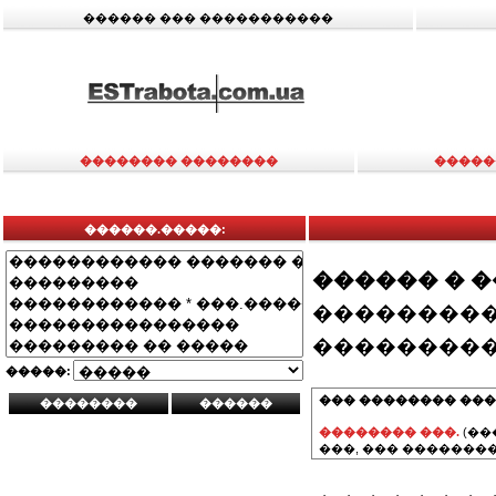
������ ��� �����������
�������� ��������
�����
������.�����:
������ � 
���������
���������
�����:
��� �������� ���
�������� ���.
(��
���, ��� ��������