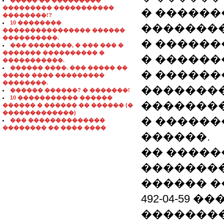
����� �� ���������
��������� �����������
� ������
��������!?
10 ��������
�������
���������������� ������
����������.
� ������
��� ��������, � ��� ��� �
������� ���������� �
� ������
�����������.
������ ����. ��� ����� ��
� ������
����� ���� ���������
��������.
�������
������ ������? � �������!
10 ����������� ������
��������
������ � ������ �� ������ (�
�������������)
� ������
��� ��������������
�������� �� ���� ����
������.
�� �����
��������: (0
������ ��
492-04-59 ��� 
��������