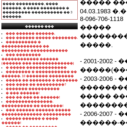
����� ��
���� ���������, ����
������, � ���� �������� �
04.03.1983 �.�
��������� ���������� �� 3
������.
8-096-706-1118
�����
������ ���
���������������
��� ������ ������.
��������
��� ������ ����� ��������.
���������� �
�����.
������������� ��
��������� ������������
��� ��������
������������ ������
- 2001-2002 
(������ ��� �������������)
� ����� �������������
�����(��
�������� � ����������� ��
������. 10 ������� ��������
- 2003-2006
����� �� ������� � �������
��� ���� �� ���������?
�������
������� ����������
� ��� ������!
����� �
��� �� ��� �� ������!
���������������.
��������
���������� �� �������!
��� ������ ������ �����
- 2006-200
������������� ���������
����� ������ � ����
������-�
������!