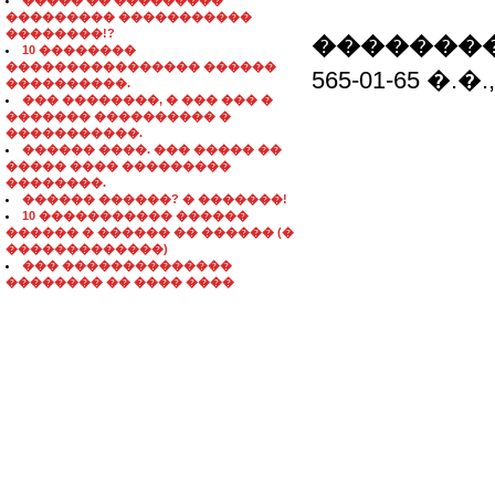
����� �� ���������
��������� �����������
��������!?
��������
10 ��������
���������������� ������
565-01-65 �.�
����������.
��� ��������, � ��� ��� �
������� ���������� �
�����������.
������ ����. ��� ����� ��
����� ���� ���������
��������.
������ ������? � �������!
10 ����������� ������
������ � ������ �� ������ (�
�������������)
��� ��������������
�������� �� ���� ����