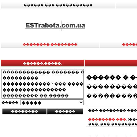
������ ��� �����������
�������� ��������
����
������.�����:
������ � 
���������
���������
�����:
��� �������� ���
�������� ���.
(��
���, ��� ��������