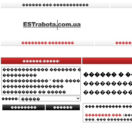
������ ��� �����������
�������� ��������
�����
������.�����:
������ � 
���������
���������
�����:
��� �������� ���
�������� ���.
(��
���, ��� ��������