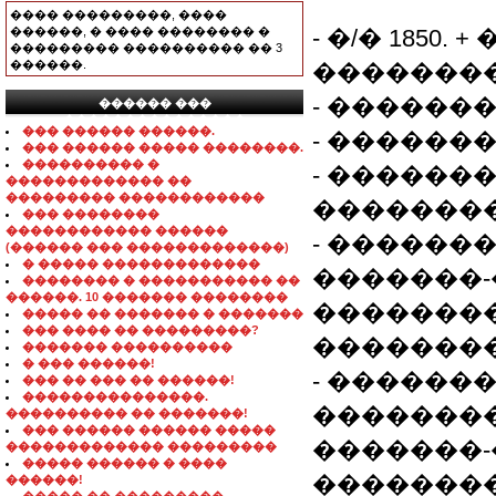
���� ���������, ����
������, � ���� �������� �
- �/� 1850
��������� ���������� �� 3
������.
�������
- ������
������ ���
���������������
��� ������ ������.
- ������
��� ������ ����� ��������.
���������� �
- ������
������������� ��
��������� ������������
��������
��� ��������
������������ ������
- ������
(������ ��� �������������)
� ����� �������������
�������
�������� � ����������� ��
������. 10 ������� ��������
��������
����� �� ������� � �������
��� ���� �� ���������?
�������
������� ����������
� ��� ������!
- ������
��� �� ��� �� ������!
���������������.
�������
���������� �� �������!
��� ������ ������ �����
�������
������������� ���������
����� ������ � ����
�������
������!