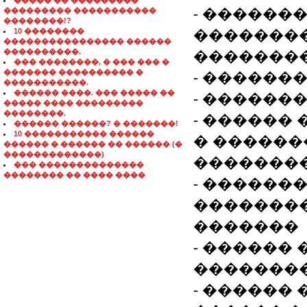
����� �� ���������
- ������
��������� �����������
��������!?
10 ��������
�������
���������������� ������
����������.
��������
��� ��������, � ��� ��� �
������� ���������� �
- ������
�����������.
������ ����. ��� ����� ��
- ������
����� ���� ���������
��������.
- ������
������ ������? � �������!
10 ����������� ������
� ������
������ � ������ �� ������ (�
�������������)
�������
��� ��������������
�������� �� ���� ����
- �������
�������
�������
- ������
�������
- ������