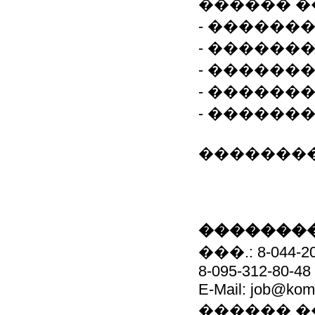
������ �
- ������
- ������
- ������
- ������
- ������
��������
��������
���.: 8-044-206
8-095-312-80-48
E-Mail: job@komo
������ 