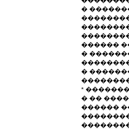
��������
� ������
�������
�������
�������
������ �
� ������
�������
� �����
��������
* ������
� �� ����
������ �
�������
��������