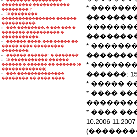
����� �� ���������
��������� �����������
* ������
��������!?
10 ��������
��������
���������������� ������
����������.
�������
��� ��������, � ��� ��� �
������� ���������� �
��������
�����������.
������ ����. ��� ����� ��
* ������
����� ���� ���������
��������.
��������
������ ������? � �������!
10 ����������� ������
* ������
������ � ������ �� ������ (�
�������������)
������: 150
��� ��������������
�������� �� ���� ����
* ����� �
* ���� �
���������
* ���� ��
10.2006-11.2007
(������