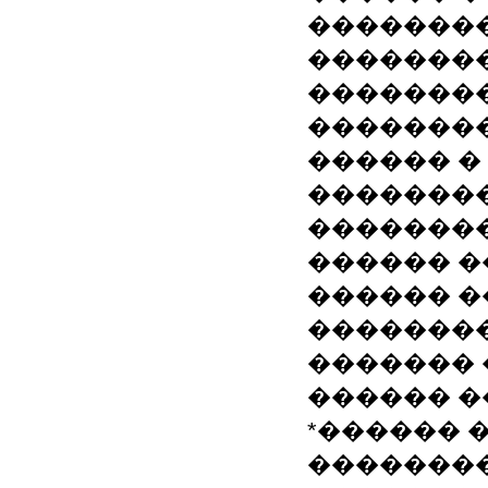
��������
�������
��������
�������
������ �
�������
�������
������ 
������ �
��������
������� 
������ �
*������ 
�������