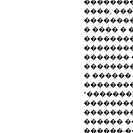
��������
����, ��
��������
� ���� �
��������
��������
������� 
��������
� ������
��������
*�������
��������
�������
������ �
������-�