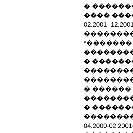
� ������
���� ���
02.2001- 12
��������
*�������
��������
� ������
��������
��������
� ������
��������
� ������
��������
04.2000-02.2