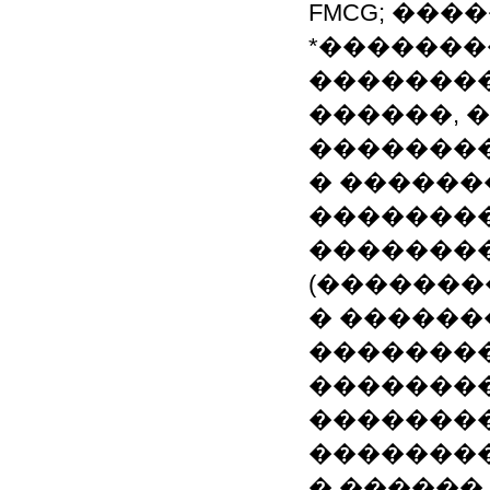
FMCG; ���
*�������
�������
������, 
��������
� ������
��������
�������
(�������
� ������
�������
�������
�������
��������
� ������