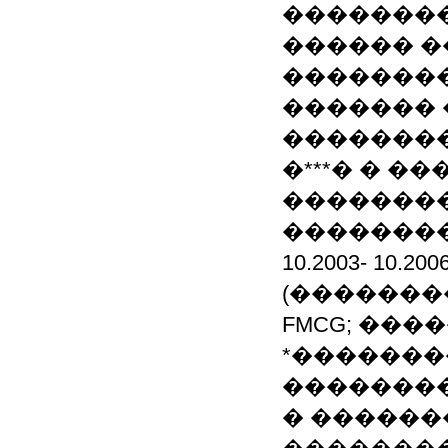
��������
������ �
�������
������� 
��������
�***� � 
��������
��������
10.2003- 10.200
(������
FMCG; ���
*�������
�������
� ������