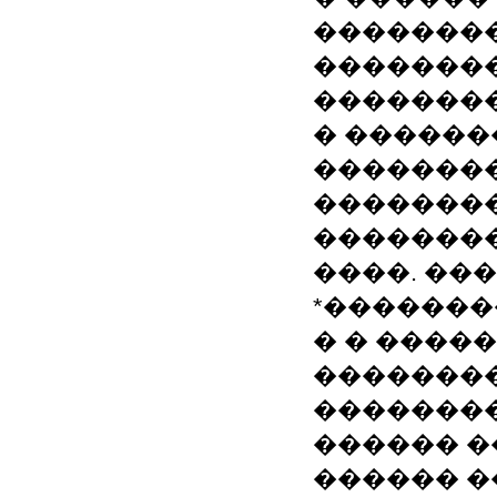
��������
��������
��������
� ������
��������
�������
��������
����. ��
*�������
� � �����
�������
��������
������ �
������ 