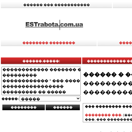
������ ��� �����������
�������� ��������
����
������.�����:
������������ ��
������ � 
���������
���������
�����:
��� �������� ���
�������� ���.
(��
���, ��� ��������