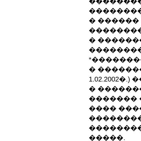
��������
��������
� ������
��������
� ������
��������
*������
� �������
1.02.2002�.)
� ������
������� 
���� ���
��������
��������
�����.