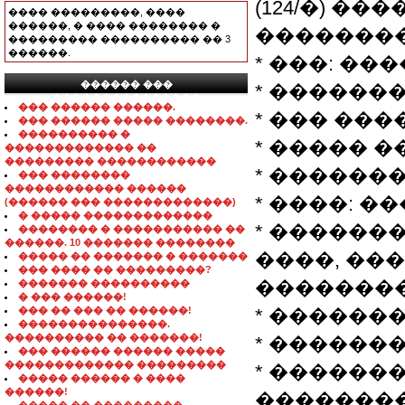
(124/�) �
���� ���������, ����
������, � ���� �������� �
��������
��������� ���������� �� 3
������.
* ���: ��
������ ���
* �������:
���������������
��� ������ ������.
* ��� ����
��� ������ ����� ��������.
���������� �
* ����� �
������������� ��
��������� ������������
* ������
��� ��������
������������ ������
* ����: ��
(������ ��� �������������)
� ����� �������������
* ������
�������� � ����������� ��
������. 10 ������� ��������
����, ��
����� �� ������� � �������
��� ���� �� ���������?
�������� 
������� ����������
� ��� ������!
��� �� ��� �� ������!
* ������
���������������.
���������� �� �������!
* ������
��� ������ ������ �����
������������� ���������
* ������
����� ������ � ����
������!
��������