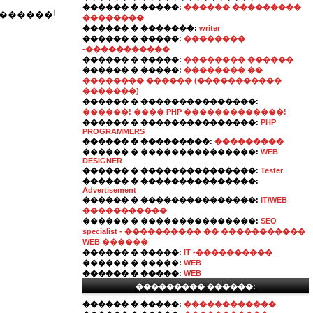
������ � �����:
������ ���������
������!
��������
������ � �������:
writer
������ � �����:
��������
-�����������
������ � �����:
�������� ������
������ � �����:
�������� ��
�������� ������ (�����������
�������)
������ � ���������������:
������! ���� PHP �������������!
������ � ���������������:
PHP
PROGRAMMERS
������ � ���������:
���������
������ � ���������������:
WEB
DESIGNER
������ � ���������������:
Tester
������ � ���������������:
Advertisement
������ � ���������������:
IT/WEB
�����������
������ � ���������������:
SEO
specialist - ���������� �� �����������
WEB ������
������ � �����:
IT -����������
������ � �����:
WEB
������ � �����:
WEB
��������� ������:
������ � �����:
������������