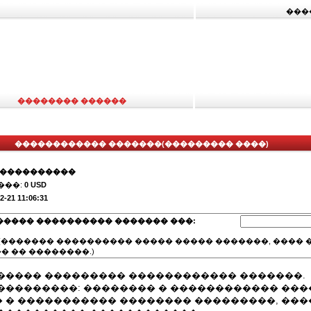
���
�������� ������
������������ �������(��������� ����)
�����������
���:
0 USD
2-21 11:06:31
����� ���������� ������� ���:
(������� ���������� ����� ����� �������, ���� �
� �� ��������.)
����� ��������� ������������ �������.
���������: �������� � ������������ ���
 � ����������� �������� ���������, ��