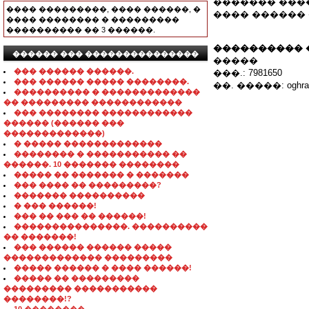
������� ���
���� ���������, ���� ������, �
���� ������ 
���� �������� � ���������
���������� �� 3 ������.
���������� 
������ ��� ���������������
�����
��� ������ ������.
���.: 7981650
��� ������ ����� ��������.
��. �����: oghra@
���������� � �������������
�� ��������� ������������
��� �������� ������������
������ (������ ���
�������������)
� ����� �������������
�������� � ����������� ��
������. 10 ������� ��������
����� �� ������� � �������
��� ���� �� ���������?
������� ����������
� ��� ������!
��� �� ��� �� ������!
���������������. ����������
�� �������!
��� ������ ������ �����
������������� ���������
����� ������ � ���� ������!
����� �� ���������
��������� �����������
��������!?