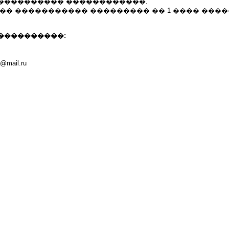
���������� ������������.
�� ����������� ��������� �� 1 ���� ����
����������:
mail.ru