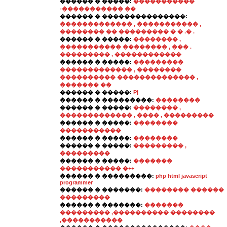
������ � �����:
�����������
-����������� ��
������ � ���������������:
������������� , ����������� ,
�������� �� ��������� � � .� .
������ � �����:
�������� ,
����������� �������� , ��� .
��������� , ������������
������ � �����:
���������
������������� , ��������
���������� �������������� ,
������� ��
������ � �����:
Pj
������ � ���������:
��������
������ � �����:
�������� ,
������������� , ���� , ���������
������ � �����:
��������
�����������
������ � �����:
��������
������ � �����:
��������� ,
���������
������ � �����:
�������
����������� �++
������ � ���������:
php html javascript
programmer
������ � �������:
�������� ������
���������
������ � �������:
�������
��������� ,���������� ��������
,�����������