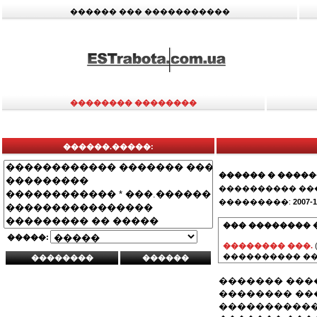
������ ��� �����������
�������� ��������
������.�����:
������ � ����
���������� ��
���������:
2007-1
��� �������� 
�����:
�������� ���.
���������� ��
������� ���
�������� ��
�����������