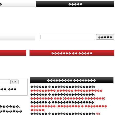
�
�����
������� �� �����
��������� ��������:
������ � ���������������:
��, ���
��������� ������ ����������
������ � ���������������:
�������� ��� (������� �������)
������ � ���������������:
������,
��������� (�������� � ��������
�����)
��������
������ � ���������������:
HR