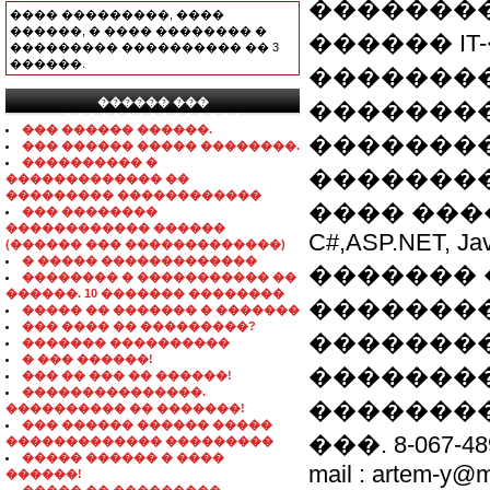
�������
���� ���������, ����
������, � ���� �������� �
������ I
��������� ���������� �� 3
������.
��������
������ ���
�������
���������������
��� ������ ������.
�������
��� ������ ����� ��������.
���������� �
��������
������������� ��
��������� ������������
���� ���
��� ��������
������������ ������
C#,ASP.NET, Jav
(������ ��� �������������)
� ����� �������������
������� 
�������� � ����������� ��
������. 10 ������� ��������
�������
����� �� ������� � �������
��� ���� �� ���������?
��������
������� ����������
� ��� ������!
��������
��� �� ��� �� ������!
���������������.
��������
���������� �� �������!
��� ������ ������ �����
���. 8-067-48
������������� ���������
����� ������ � ����
mail : artem-y@m
������!