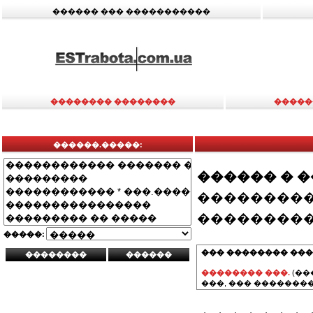
������ ��� �����������
�������� ��������
�����
������.�����:
������ � 
���������
���������
�����:
��� �������� ���
�������� ���.
(��
���, ��� ��������