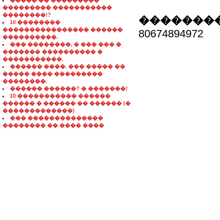
����� �� ���������
��������� �����������
��������!?
��������
10 ��������
���������������� ������
80674894972
����������.
��� ��������, � ��� ��� �
������� ���������� �
�����������.
������ ����. ��� ����� ��
����� ���� ���������
��������.
������ ������? � �������!
10 ����������� ������
������ � ������ �� ������ (�
�������������)
��� ��������������
�������� �� ���� ����