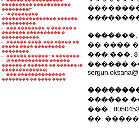
����� �� ���������
��������� �����������
��������
��������!?
10 ��������
��������
���������������� ������
����������.
��� ��������, � ��� ��� �
������� ���������� �
�������,
�����������.
������ ����. ��� ����� ��
�� ���� 
����� ���� ���������
��������.
���.���. 8 05
������ ������? � �������!
10 ����������� ������
������ �
������ � ������ �� ������ (�
�������������)
sergun.oksana@m
��� ��������������
�������� �� ���� ����
��������
������ �
���.: 8050453
��. �����: se