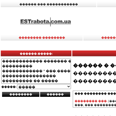
������ ��� �����������
�������� ��������
�����
������.�����:
������ � 
���������
���������
�����:
��� �������� ���
�������� ���.
(��
���, ��� ��������