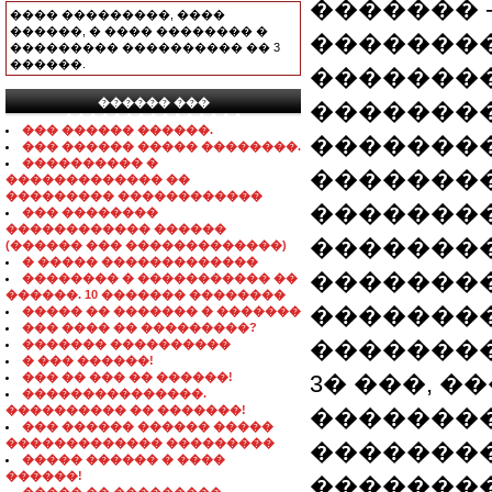
������� 
���� ���������, ����
������, � ���� �������� �
��������
��������� ���������� �� 3
������.
��������
������ ���
��������
���������������
��� ������ ������.
��������
��� ������ ����� ��������.
���������� �
��������
������������� ��
��������� ������������
�������
��� ��������
������������ ������
��������
(������ ��� �������������)
� ����� �������������
��������
�������� � ����������� ��
������. 10 ������� ��������
��������
����� �� ������� � �������
��� ���� �� ���������?
��������
������� ����������
� ��� ������!
��� �� ��� �� ������!
3� ���, 
���������������.
���������� �� �������!
��������
��� ������ ������ �����
������������� ���������
��������
����� ������ � ����
������!
��������