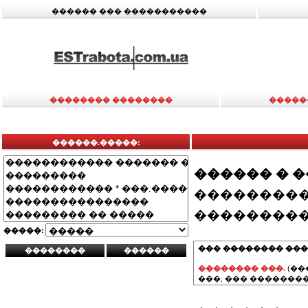
������ ��� �����������
�������� ��������
�����
������.�����:
������ � 
���������
���������
�����:
��� �������� ���
�������� ���.
(��
���, ��� ��������