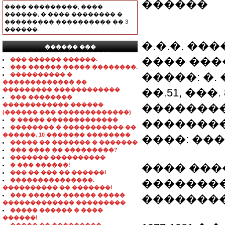
������
���� ���������, ����
������, � ���� �������� �
��������� ���������� �� 3
������.
�.�.�. �
������ ���
���������������
���� �����
��� ������ ������.
��� ������ ����� ��������.
�����: �.
���������� �
������������� ��
��������� ������������
��.51, ���. 
��� ��������
������������ ������
��������
(������ ��� �������������)
� ����� �������������
��������
�������� � ����������� ��
������. 10 ������� ��������
����: ���
����� �� ������� � �������
��� ���� �� ���������?
������� ����������
� ��� ������!
���� ���
��� �� ��� �� ������!
���������������.
�������
���������� �� �������!
��� ������ ������ �����
��������
������������� ���������
����� ������ � ����
������!