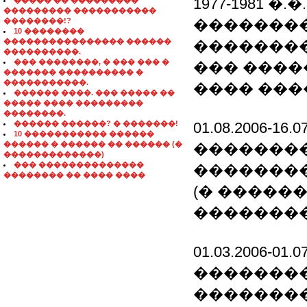
1977-1981 
����� �� ���������
��������� �����������
��������!?
��������
10 ��������
���������������� ������
�������
����������.
��� ��������, � ��� ��� �
��� ����
������� ���������� �
�����������.
���� ���
������ ����. ��� ����� ��
����� ���� ���������
��������.
������ ������? � �������!
01.08.2006-1
10 ����������� ������
������ � ������ �� ������ (�
�������
�������������)
��� ��������������
�������
�������� �� ���� ����
(� �����
��������
01.03.2006-0
�������
�������