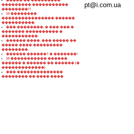
����� �� ���������
pt@i.com.ua
��������� �����������
��������!?
10 ��������
���������������� ������
����������.
��� ��������, � ��� ��� �
������� ���������� �
�����������.
������ ����. ��� ����� ��
����� ���� ���������
��������.
������ ������? � �������!
10 ����������� ������
������ � ������ �� ������ (�
�������������)
��� ��������������
�������� �� ���� ����