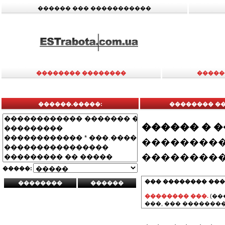
������ ��� �����������
�������� ��������
�����
������.�����:
�������� ��
������ � 
���������
���������
�����:
��� �������� ���
�������� ���.
(��
���, ��� ��������