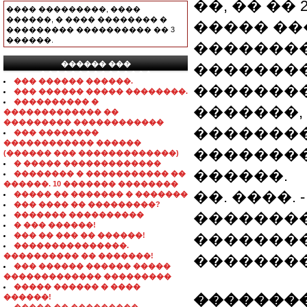
��, �� �� 
���� ���������, ����
������, � ���� �������� �
����� ��
��������� ���������� �� 3
������.
��������
������ ���
��������
���������������
��� ������ ������.
�������
��� ������ ����� ��������.
���������� �
�������,
������������� ��
��������� ������������
��������
��� ��������
������������ ������
��������
(������ ��� �������������)
� ����� �������������
������.
�������� � ����������� ��
������. 10 ������� ��������
��. ����.
����� �� ������� � �������
��� ���� �� ���������?
��������
������� ����������
� ��� ������!
��� �� ��� �� ������!
�������
���������������.
���������� �� �������!
�������
��� ������ ������ �����
������������� ���������
����� ������ � ����
��������
������!