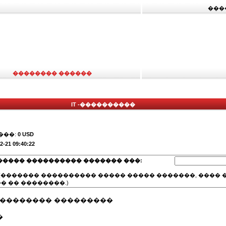
���
�������� ������
IT -����������
���:
0 USD
2-21 09:40:22
����� ���������� ������� ���:
(������� ���������� ����� ����� �������, ���� �
� �� ��������.)
 �������� ���������
�