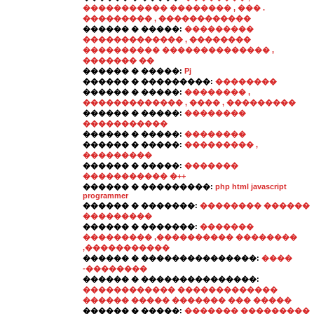
����������� �������� , ��� .
��������� , ������������
������ � �����:
���������
������������� , ��������
���������� �������������� ,
������� ��
������ � �����:
Pj
������ � ���������:
��������
������ � �����:
�������� ,
������������� , ���� , ���������
������ � �����:
��������
�����������
������ � �����:
��������
������ � �����:
��������� ,
���������
������ � �����:
�������
����������� �++
������ � ���������:
php html javascript
programmer
������ � �������:
�������� ������
���������
������ � �������:
�������
��������� ,���������� ��������
,�����������
������ � ���������������:
����
-��������
������ � ���������������:
������������ �������������
������ ����� ������� ��� �����
������ � �����:
������� ���������