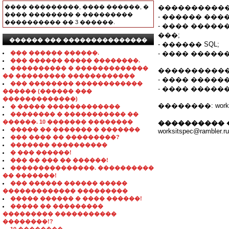
���� ���������, ���� ������, �
�����������
���� �������� � ���������
- ������ ��
���������� �� 3 ������.
- ���� �����
���;
������ ��� ���������������
- ������ SQL;
��� ������ ������.
- ���� ����
��� ������ ����� ��������.
���������� � �������������
�����������
�� ��������� ������������
- ���� ������ �
��� �������� ������������
- ���� ��������
������ (������ ���
�������������)
��������: worksit
� ����� �������������
�������� � ����������� ��
������. 10 ������� ��������
���������� 
����� �� ������� � �������
worksitspec@rambler.ru
��� ���� �� ���������?
������� ����������
� ��� ������!
��� �� ��� �� ������!
���������������. ����������
�� �������!
��� ������ ������ �����
������������� ���������
����� ������ � ���� ������!
����� �� ���������
��������� �����������
��������!?