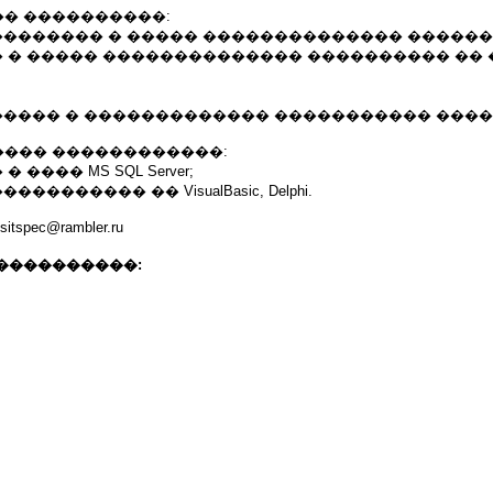
� ����������:
��������� � ����� �������������� ������
� � ����� �������������� ���������� �� �
������ � ������������� ����������� ����
��� ������������:
 ���� MS SQL Server;
�������� �� VisualBasic, Delphi.
spec@rambler.ru
����������: