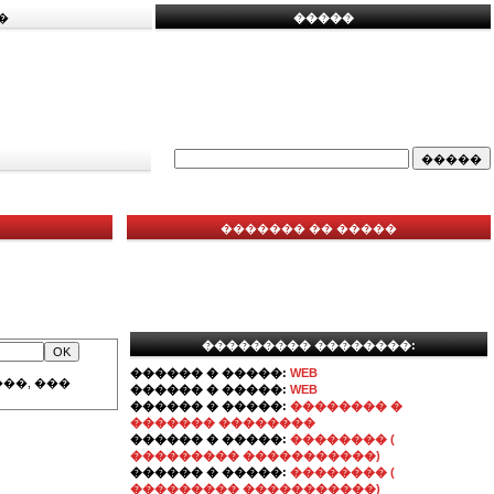
�
�����
������� �� �����
��������� ��������:
������ � �����:
WEB
��, ���
������ � �����:
WEB
������ � �����:
�������� �
������� ��������
������ � �����:
�������� (
��������� �����������)
������ � �����:
�������� (
��������� �����������)