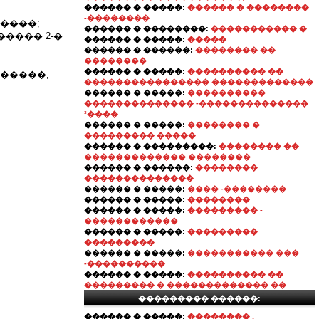
������ � �����:
������ � ��������
-��������
����;
������ � ��������:
����������� �
���� 2-�
������ � �����:
�����
������ � ������:
�������� ��
��������
������ � �����:
���������� ��
�����;
���������������� �������������
������ � �����:
����������
�������������� -��������������
³����
������ � �����:
�������� �
��������� �����
������ � ���������:
�������� ��
������������� ��������
������ � ������:
��������
��������������
������ � �����:
���� -��������
������ � �����:
��������
������ � �����:
��������� -
������������
������ � �����:
���������
���������
������ � �����:
����������� ���
-����������
������ � �����:
���������� ��
��������� � ������������� ��
��������� ������:
������ � �����:
�������� ,