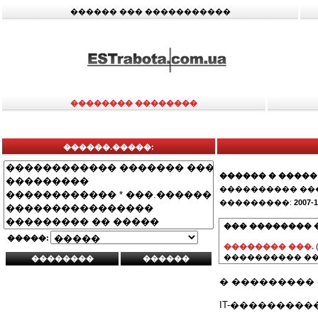
������ ��� �����������
�������� ��������
������.�����:
������ � �����
���������� ��
���������:
2007-1
��� �������� 
�����:
�������� ���.
���������� ��
� ���������
IT-���������