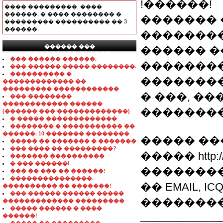
!������!
���� ���������, ����
������, � ���� �������� �
�������
��������� ���������� �� 3
������.
��������
������ ���
������ 
���������������
��� ������ ������.
��������
��� ������ ����� ��������.
���������� �
���������
������������� ��
��������� ������������
� ���, �
��� ��������
������������ ������
��������
(������ ��� �������������)
� ����� �������������
�������� � ����������� ��
������. 10 ������� ��������
����� ��
����� �� ������� � �������
��� ���� �� ���������?
����� http:/
������� ����������
� ��� ������!
�������
��� �� ��� �� ������!
���������������.
�� EMAIL, 
���������� �� �������!
��� ������ ������ �����
��������
������������� ���������
����� ������ � ����
_____________
������!