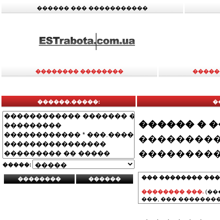
������ ��� �����������
�������� ��������
�����
������.�����:
�
������ � 
���������
���������
�����:
��� �������� ���
�������� ���.
(��
���, ��� ��������