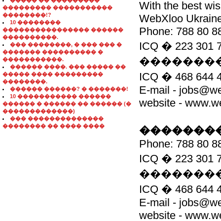
����� �� ���������
With the best wi
��������� �����������
��������!?
WebXloo Ukrain
10 ��������
Phone: 788 80 8
���������������� ������
����������.
ICQ � 223 3
��� ��������, � ��� ��� �
������� ���������� �
��������
�����������.
������ ����. ��� ����� ��
ICQ � 468 
����� ���� ���������
��������.
E-mail - jobs@w
������ ������? � �������!
10 ����������� ������
website - www.w
������ � ������ �� ������ (�
�������������)
��� ��������������
�������� �� ���� ����
��������
Phone: 788 80 8
ICQ � 223 3
��������
ICQ � 468 
E-mail - jobs@w
website - www.w