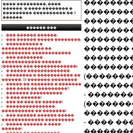
��������
���� ���������, ����
������, � ���� �������� �
�������
��������� ���������� �� 3
������.
��������
������ ���
��������
���������������
��� ������ ������.
��������
��� ������ ����� ��������.
���������� �
������� 
������������� ��
��������� ������������
��������
��� ��������
������������ ������
�������
(������ ��� �������������)
� ����� �������������
(��������
�������� � ����������� ��
������. 10 ������� ��������
��������
����� �� ������� � �������
��� ���� �� ���������?
- ������
������� ����������
� ��� ������!
��� �� ��� �� ������!
(�������
���������������.
���������� �� �������!
��������
��� ������ ������ �����
������������� ���������
- ���� �
����� ������ � ����
������!
��������