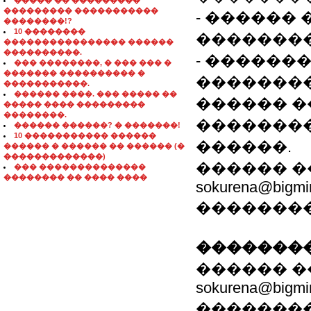
����� �� ���������
��������� �����������
- ������
��������!?
10 ��������
��������
���������������� ������
����������.
- ������
��� ��������, � ��� ��� �
������� ���������� �
��������
�����������.
������ ����. ��� ����� ��
������ �
����� ���� ���������
��������.
���������
������ ������? � �������!
10 ����������� ������
������.
������ � ������ �� ������ (�
�������������)
������ ��
��� ��������������
�������� �� ���� ����
sokurena@bigmir
����������
��������
������ ��
sokurena@bigmir
����������