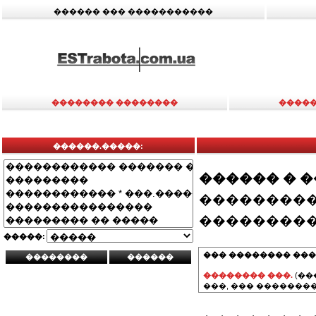
������ ��� �����������
�������� ��������
�����
������.�����:
������ � 
���������
���������
�����:
��� �������� ���
�������� ���.
(��
���, ��� ��������