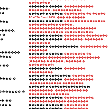
��������
������ � �����:
�����������
���-
�������� , �����������
��
������ � �����:
�������� �� �����
TOYOTA Camri 2008 , ��� �� �����
������ � �����:
������ �� �������
����
����������� ����� .
������������� ������������ .
�����,
������������� �����������
 �
������ � �����:
�������� ��������
�.
������ � �����:
������� -������� ,
��������
������ � �����������:
�������� ��
�������
�������
������ � �����:
�������� ��
�����
������� ���������� ���������
(������ � ����� , ������ �
���������)
� ��
������ � �����:
��������
���������
������ � ��������:
��������
���� �
������ � �����:
�����������
,������������ ��������
������ � ���������������:
��������� , ���������� ��
�������� �
����������� ����
������ � �����:
�����������/
�� ��
�������������� ��������
��� �
������ � �����:
���������
������ � �����:
���������