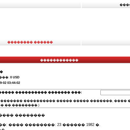
���
�������� ������
������������
��
���:
0 USD
9-02 03:44:02
����� ���������� ������� ���:
(������� ���������� ����� ����� �������, ���� �
� �� ��������.)
���� ��������
: ���� ��������: 23 ������ 1982 �.
��