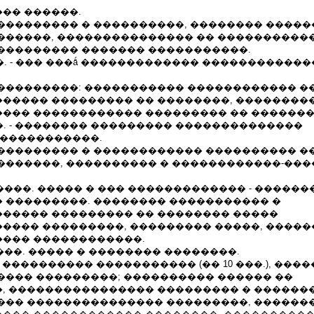
�� ������.
��������� � ����������, �������� �����
������, ��������������� �� ����������
��������� ������� �����������.
08.2007�. - ��� ���ǻ ������������� �����������
���������: ����������� ������������ �
����� ��������� �� ��������, ���������
��� ������������ ��������� �� �������
11.2007�. - �������� ��������� ��������������
������������.
��������� � ������������ ���������� �
�������, ���������� � ������������-��
� �� ����. ����� � ��� ������������� - ������
 ���������. �������� ����������� �
����� ��������� �� �������� �����
���� ���������, ��������� �����, �����
��� ������������.
�� ����. ����� � �������� ��������.
 ���������� ����������� (�� 10 ���.), ���
���� ���������; ���������� ������ ��
, ���������������� ��������� � ������
��� ��������������� ���������, ������