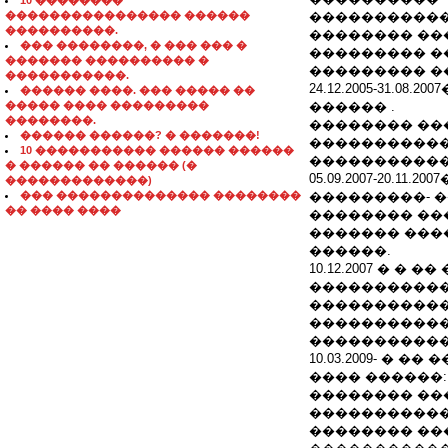
10 ��������
���������������� ������
�����������
����������.
�������� ��
��� ��������, � ��� ��� �
��������� �
������� ���������� �
��������� �
�����������.
24.12.2005-31.
������ ����. ��� ����� ��
����� ���� ���������
������ .
��������.
�������� ��
������ ������? � �������!
�����������
10 ����������� ������ ������
�����������
� ������ �� ������ (�
05.09.2007-20.
�������������)
��� �������������� ��������
���������- 
�� ���� ����
�������� ��
������� ���
������.
10.12.2007 � 
�����������
�����������
�����������
�����������
10.03.2009- � 
���� ������:
�������� ��
�����������
�������� ��