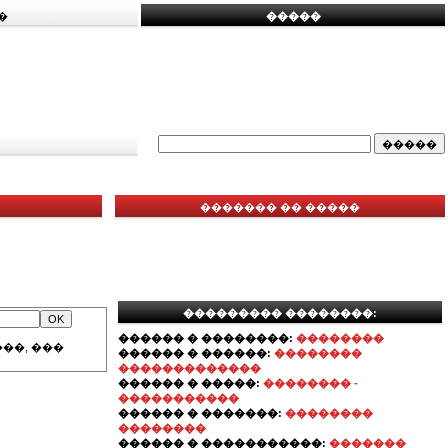
�
�����
������� �� �����
��������� ��������:
������ � ��������:
��������
��, ���
������ � ������:
��������
�������������
������ � �����:
�������� -
�����������
������ � �������:
��������
��������
������ � �����������:
�������