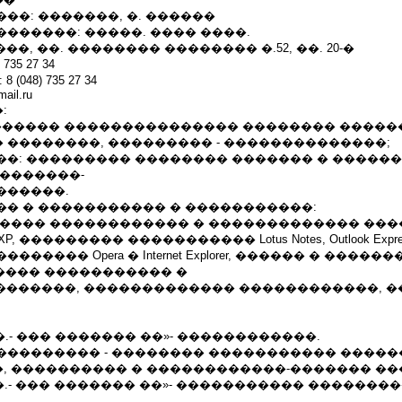
��: �������, �. ������
������: �����. ���� ����.
��, ��. �������� �������� �.52, ��. 20-�
35 27 34
048) 735 27 34
ail.ru
:
.- �������� ��������������� �������� �����
 ��������, ��������� - ��������������;
��: ��������� �������� ������� � �����
��������-
������.
�� � ����������� � �����������:
����� ������������ � ������������� ��
000, XP, ��������� ����������� Lotus Notes, Outlook Expre
����� Opera � Internet Explorer, ������ � ������
������ ����������� �
 �������, ������������� ������������, 
2.2005�.- ��� ������� ��»- ������������.
��������� - �������� ����������� ����
, ���������� � ������������-������� ��
12.2005�.- ��� ������� ��»- ����������� �������