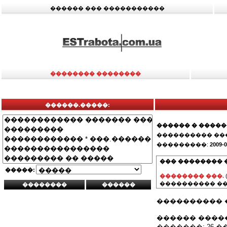
������ ��� �����������
�������� ��������
������.�����:
������ � ����
���������� ��
���������:
2009-0
��� �������� 
�����:
�������� ���.
���������� ��
���������� 
������ ������
�������: 26 �