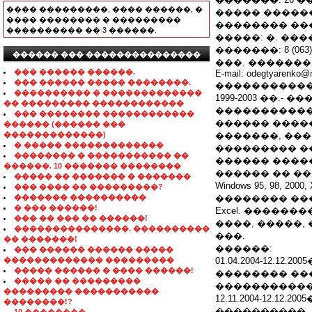
���� ���������, ���� ������, �
����� ������
���� �������� � ���������
�������� ���
���������� �� 3 ������.
�����: �. ����
�������: 8 (063) 7
������ ��� ���������������
���. �������: 8 (
��� ������ ������.
E-mail: odegtyarenko@m
��� ������ ����� ��������.
�����������
���������� � �������������
1999-2003 ��
�� ��������� ������������
�����������
��� �������� ������������
������ ����
������ (������ ���
�������������)
�������, ��
� ����� �������������
��������� �
�������� � ����������� ��
������ ����
������. 10 ������� ��������
������ �� �
����� �� ������� � �������
Windows 95, 98, 2
��� ���� �� ���������?
������� ����������
�������� �����
� ��� ������!
Excel. �����
��� �� ��� �� ������!
����, �����,
���������������. ����������
���.
�� �������!
������:
��� ������ ������ �����
������������� ���������
01.04.2004-12.1
����� ������ � ���� ������!
�������� ��
����� �� ���������
�����������
��������� �����������
12.11.2004-12.
��������!?
����������