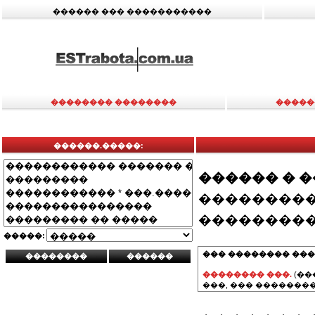
������ ��� �����������
�������� ��������
�����
������.�����:
������ � 
���������
���������
�����:
��� �������� ���
�������� ���.
(��
���, ��� ��������