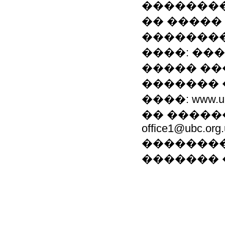
�������
�� �����
��������
����: ���
����� ��
������� 
����: www.
�� ���������:
office1@ubc.org
��������
�������