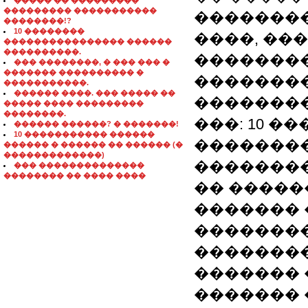
����� �� ���������
��������� �����������
�������
��������!?
10 ��������
����, ��
���������������� ������
����������.
��������
��� ��������, � ��� ��� �
������� ���������� �
��������
�����������.
������ ����. ��� ����� ��
�������
����� ���� ���������
��������.
���: 10 ��
������ ������? � �������!
10 ����������� ������
��������
������ � ������ �� ������ (�
�������������)
�������� 
��� ��������������
�������� �� ���� ����
�� �����
������� 
�������
��������
������� 
�������