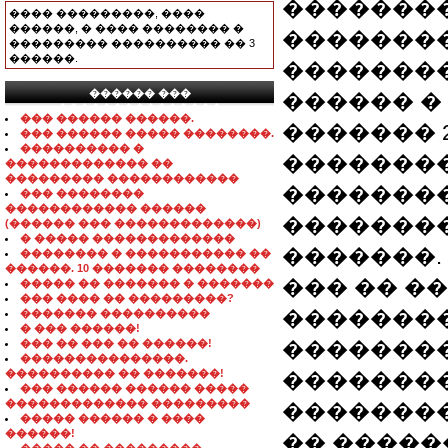
��������
���� ���������, ����
������, � ���� �������� �
�������
��������� ���������� �� 3
������.
�������
������ ���
������ � 
���������������
��� ������ ������.
������� 2
��� ������ ����� ��������.
���������� �
��������
������������� ��
��������� ������������
�������
��� ��������
������������ ������
�������
(������ ��� �������������)
� ����� �������������
�������.
�������� � ����������� ��
������. 10 ������� ��������
��� �� �
����� �� ������� � �������
��� ���� �� ���������?
��������
������� ����������
� ��� ������!
��� �� ��� �� ������!
��������
���������������.
���������� �� �������!
��������
��� ������ ������ �����
������������� ���������
�������
����� ������ � ����
������!
�� �����