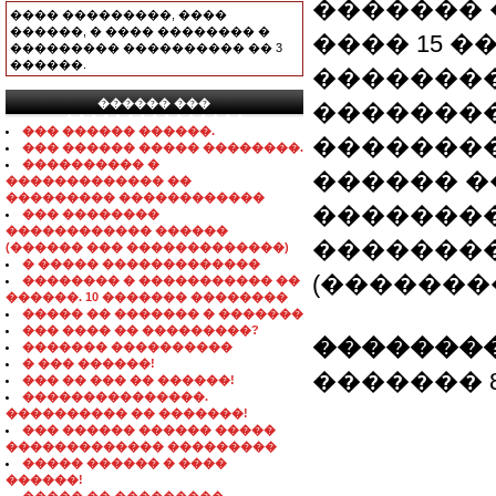
������� ��
���� ���������, ����
������, � ���� �������� �
���� 15 �
��������� ���������� �� 3
������.
�������
������ ���
��������
���������������
��� ������ ������.
�������
��� ������ ����� ��������.
���������� �
������ ��
������������� ��
��������� ������������
��������
��� ��������
������������ ������
��������
(������ ��� �������������)
� ����� �������������
(��������).
�������� � ����������� ��
������. 10 ������� ��������
����� �� ������� � �������
��� ���� �� ���������?
��������
������� ����������
� ��� ������!
������� 8-0
��� �� ��� �� ������!
���������������.
���������� �� �������!
��� ������ ������ �����
������������� ���������
����� ������ � ����
������!