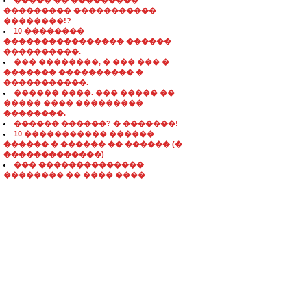
����� �� ���������
��������� �����������
��������!?
10 ��������
���������������� ������
����������.
��� ��������, � ��� ��� �
������� ���������� �
�����������.
������ ����. ��� ����� ��
����� ���� ���������
��������.
������ ������? � �������!
10 ����������� ������
������ � ������ �� ������ (�
�������������)
��� ��������������
�������� �� ���� ����