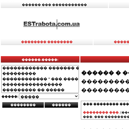
������ ��� �����������
�������� ��������
�����
������.�����:
������ � 
���������
���������
�����:
��� �������� ���
�������� ���.
(��
���, ��� ��������